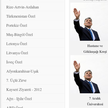
Rize-Artvin-Ardahan
Türkmenistan Özel
Portekiz Özel
Muş-Bingöl Özel
Letonya Özel
Hastane ve
Gökkuşağı Kreşi
Litvanya Özel
İsveç Özel
Afyonkarahisar-Uşak
7. Üçlü Zirve
Kayseri Ziyareti - 2012
7 Aralık
Ağrı - Iğdır Özel
Üniversitesi
ABD Özel