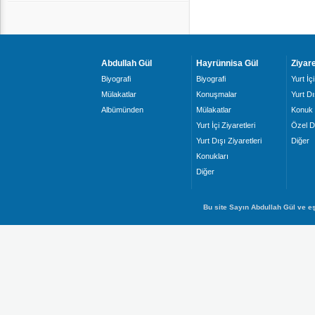
Abdullah Gül
Hayrünnisa Gül
Ziyare
Biyografi
Biyografi
Yurt İçi
Mülakatlar
Konuşmalar
Yurt Dı
Albümünden
Mülakatlar
Konuk 
Yurt İçi Ziyaretleri
Özel D
Yurt Dışı Ziyaretleri
Diğer
Konukları
Diğer
Bu site Sayın Abdullah Gül ve eş