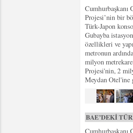
Cumhurbaşkanı G
Projesi’nin bir 
Türk-Japon konso
Gubayba istasyon
özellikleri ve ya
metronun ardında
milyon metrekare
Projesi'nin, 2 mi
Meydan Otel'ine 
BAE’DEKİ TÜ
Cumhurbaşkanı Gü