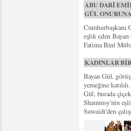
ABU DABİ EMİ
GÜL ONURUNA
Cumhurbaşkanı Gül
eşlik eden Bayan
Fatima Bint Mübar
KADINLAR BİR
Bayan Gül, görüş
yemeğine katıldı.
Gül, burada çiçek
Shammsy'nin eşli
Suwaidi'den çalış