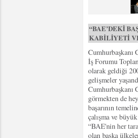
“BAE’DEKİ BA
KABİLİYETİ V
Cumhurbaşkanı G
İş Forumu Toplant
olarak geldiği 2
gelişmeler yaşandı
Cumhurbaşkanı Gü
görmekten de hey
başarının temelin
çalışma ve büyük
“BAE'nin her tara
olan başka ülkele