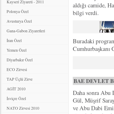
Kayseri Ziyareti - 2011
aldığı camide, H
Polonya Özel
bilgi verdi.
Avusturya Özel
Gana-Gabon Ziyaretleri
Buradaki program
İran Özel
Cumhurbaşkanı Gü
Yemen Özel
Diyarbakır Özel
ECO Zirvesi
TAP Üçlü Zirve
BAE DEVLET B
AGİT 2010
Daha sonra Abu D
İsviçre Özel
Gül, Müşrif Sara
ve Abu Dabi Emir
NATO Zirvesi 2010