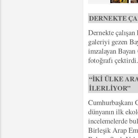
DERNEKTE ÇA
Dernekte çalışan k
galeriyi gezen Bay
imzalayan Bayan G
fotoğrafı çektirdi
“İKİ ÜLKE AR
İLERLİYOR”
Cumhurbaşkanı Gü
dünyanın ilk ekol
incelemelerde bu
Birleşik Arap Em