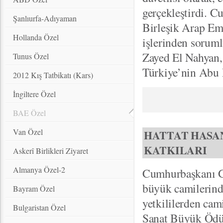
gerçekleştirdi. 
Şanlıurfa-Adıyaman
Birleşik Arap Em
Hollanda Özel
işlerinden sorum
Zayed El Nahyan,
Tunus Özel
Türkiye’nin Abu 
2012 Kış Tatbikatı (Kars)
İngiltere Özel
BAE Özel
Van Özel
HATTAT HASAN
KATKILARI
Askerî Birlikleri Ziyaret
Almanya Özel-2
Cumhurbaşkanı Gü
büyük camilerind
Bayram Özel
yetkililerden cam
Bulgaristan Özel
Sanat Büyük Ödülü