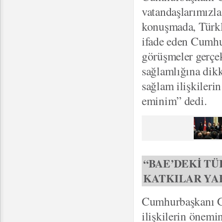
vatandaşlarımızla
konuşmada, Türkl
ifade eden Cumhu
görüşmeler gerçekl
sağlamlığına dikk
sağlam ilişkileri
eminim” dedi.
“BAE’DEKİ TÜ
KATKILAR YA
Cumhurbaşkanı Gü
ilişkilerin önemin