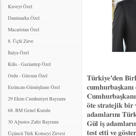
Kuveyt Özel
Danimarka Özel
Macaristan Özel
8. Üçlü Zirve
İtalya Özel
Kilis - Gaziantep Özel
Ordu - Giresun Özel
Türkiye’den Birl
cumhurbaşkanı dü
Erzincan-Gümüşhane Özel
Cumhurbaşkanı Gü
29 Ekim Cumhuriyet Bayramı
öte stratejik bi
68. BM Genel Kurulu
adamlarını Türk
Gül iş adamların
30 Ağustos Zafer Bayramı
test etti ve göst
Üçüncü Türk Konseyi Zirvesi