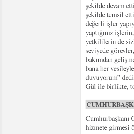
şekilde devam ett
şekilde temsil et
değerli işler ya
yaptığınız işleri
yetkililerin de siz
seviyede görevler
bakımdan gelişme
bana her vesileyl
duyuyorum” dedi
Gül ile birlikte, t
CUMHURBAŞKA
Cumhurbaşkanı Gü
hizmete girmesi 