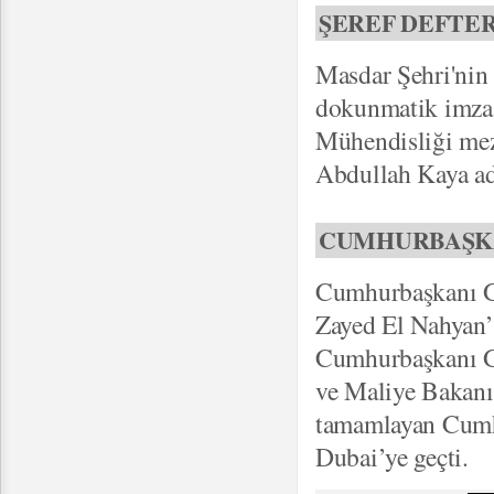
ŞEREF DEFTE
Masdar Şehri'nin 
dokunmatik imza
Mühendisliği mez
Abdullah Kaya adl
CUMHURBAŞKA
Cumhurbaşkanı G
Zayed El Nahyan’
Cumhurbaşkanı Gü
ve Maliye Bakanı
tamamlayan Cumh
Dubai’ye geçti.