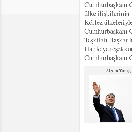
Cumhurbaşkanı Gü
ülke ilişkilerini
Körfez ülkeleriyle
Cumhurbaşkanı Gül
Teşkilatı Başkanl
Halife’ye teşekkü
Cumhurbaşkanı Gü
Akşam Yemeği