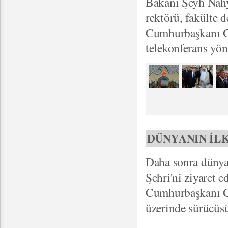
Bakanı Şeyh Nahy
rektörü, fakülte d
Cumhurbaşkanı Gü
telekonferans yön
DÜNYANIN İLK
Daha sonra dünyan
Şehri'ni ziyaret e
Cumhurbaşkanı Gül
üzerinde sürücüsüz