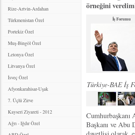
örneğini verelim
Rize-Artvin-Ardahan
İş Forumu
Türkmenistan Özel
Portekiz Özel
Muş-Bingöl Özel
Letonya Özel
Litvanya Özel
İsveç Özel
Türkiye-BAE İş F
Afyonkarahisar-Uşak
7. Üçlü Zirve
Kayseri Ziyareti - 2012
Cumhurbaşkanı Ab
Başkanı ve Abu D
Ağrı - Iğdır Özel
davetlisi olarak, 
ABD Özel