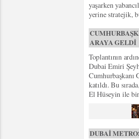
yaşarken yabancılı
yerine stratejik,
CUMHURBAŞKAN
ARAYA GELDİ
Toplantının ardı
Dubai Emiri Şeyh
Cumhurbaşkanı G
katıldı. Bu sırad
El Hüseyin ile bir
DUBAİ METRO