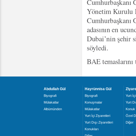
Cumhurbaşkanı Gü
Yönetim Kurulu Ba
Cumhurbaşkanı Gü
adasının en ucund
Dubai’nin şehir s
söyledi.
BAE temaslarını
Abdullah Gül
Hayrünnisa Gül
Ziyare
Biyografi
Biyografi
Yurt İçi
Mülakatlar
Konuşmalar
Yurt Dı
Albümünden
Mülakatlar
Konuk 
Yurt İçi Ziyaretleri
Özel D
Yurt Dışı Ziyaretleri
Diğer
Konukları
Diğer