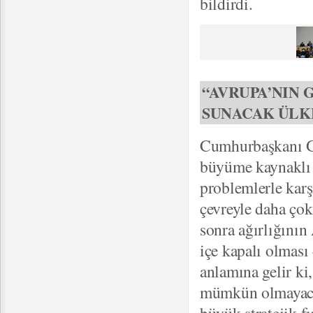
bildirdi.
“AVRUPA’NIN 
SUNACAK ÜLK
Cumhurbaşkanı Gü
büyüme kaynaklı 
problemlerle kar
çevreyle daha ço
sonra ağırlığının
içe kapalı olması
anlamına gelir ki
mümkün olmayacağ