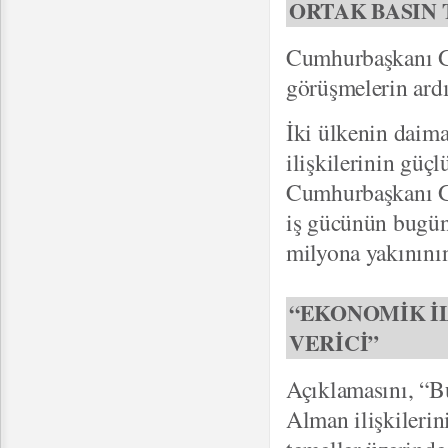
ORTAK BASIN 
Cumhurbaşkanı G
görüşmelerin ardı
İki ülkenin daim
ilişkilerinin gü
Cumhurbaşkanı Gü
iş gücünün bugün
milyona yakınının
“EKONOMİK İ
VERİCİ”
Açıklamasını, “B
Alman ilişkilerin