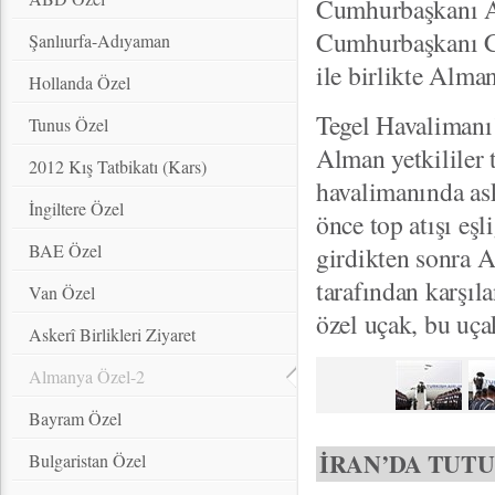
Cumhurbaşkanı A
Cumhurbaşkanı Ch
Şanlıurfa-Adıyaman
ile birlikte Alman
Hollanda Özel
Tegel Havalimanı
Tunus Özel
Alman yetkililer
2012 Kış Tatbikatı (Kars)
havalimanında ask
İngiltere Özel
önce top atışı eş
BAE Özel
girdikten sonra A
tarafından karşıl
Van Özel
özel uçak, bu uça
Askerî Birlikleri Ziyaret
Almanya Özel-2
Bayram Özel
İRAN’DA TUT
Bulgaristan Özel