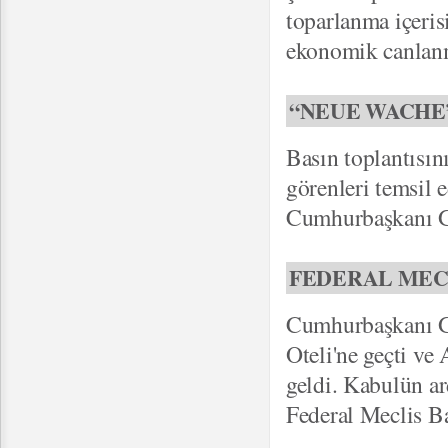
toparlanma içerisi
ekonomik canlanm
“NEUE WACHE”
Basın toplantısın
görenleri temsil 
Cumhurbaşkanı Gül
FEDERAL MEC
Cumhurbaşkanı Gü
Oteli'ne geçti ve 
geldi. Kabulün a
Federal Meclis B