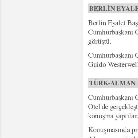
BERLİN EYAL
Berlin Eyalet Baş
Cumhurbaşkanı Gül
görüştü.
Cumhurbaşkanı Gü
Guido Westerwell’
TÜRK-ALMAN 
Cumhurbaşkanı G
Otel'de gerçekleş
konuşma yaptılar
Konuşmasında pr