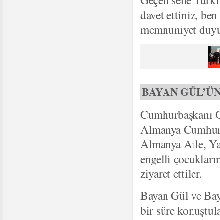
Geçen sene Türkiy
davet ettiniz, be
memnuniyet duyu
BAYAN GÜL’Ü
Cumhurbaşkanı Gü
Almanya Cumhurba
Almanya Aile, Yaş
engelli çocukların
ziyaret ettiler.
Bayan Gül ve Baya
bir süre konuştula