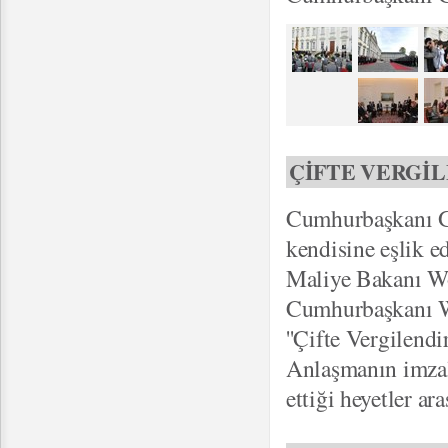
ÇİFTE VERGİ
Cumhurbaşkanı Gü
kendisine eşlik 
Maliye Bakanı W
Cumhurbaşkanı Wu
''Çifte Vergilend
Anlaşmanın imza
ettiği heyetler ar