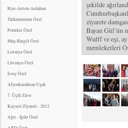
şekilde ağırlan
Rize-Artvin-Ardahan
Cumhurbaşkanlar
Türkmenistan Özel
ziyarete damga
Bayan Gül’ün m
Portekiz Özel
Wulff ve eşi, a
Muş-Bingöl Özel
memleketleri Os
Letonya Özel
Litvanya Özel
İsveç Özel
Afyonkarahisar-Uşak
7. Üçlü Zirve
Kayseri Ziyareti - 2012
Ağrı - Iğdır Özel
ABD Özel