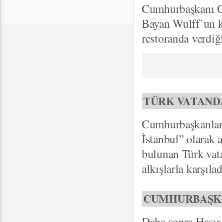
Cumhurbaşkanı G
Bayan Wulff’un k
restoranda verdiğ
TÜRK VATAND
Cumhurbaşkanları
İstanbul” olarak 
bulunan Türk vat
alkışlarla karşılad
CUMHURBAŞKA
Daha sonra Hasır 