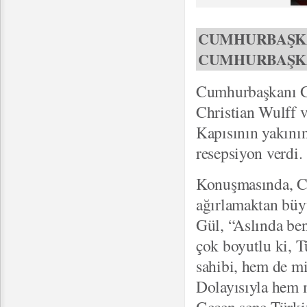
CUMHURBAŞKA
CUMHURBAŞKA
Cumhurbaşkanı G
Christian Wulff 
Kapısının yakını
resepsiyon verdi.
Konuşmasında, Cu
ağırlamaktan bü
Gül, “Aslında ben
çok boyutlu ki, 
sahibi, hem de mis
Dolayısıyla hem m