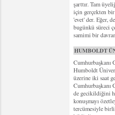
şarttır. Tam üyel
için gerçekten bi
'evet' der. Eğer, 
bugünkü süreci çe
samimi bir davran
HUMBOLDT ÜN
Cumhurbaşkanı Gü
Humboldt Ünivers
üzerine iki saat
Cumhurbaşkanı Ch
de gecikildiğini 
konuşmayı özetle
tercümesiyle birli