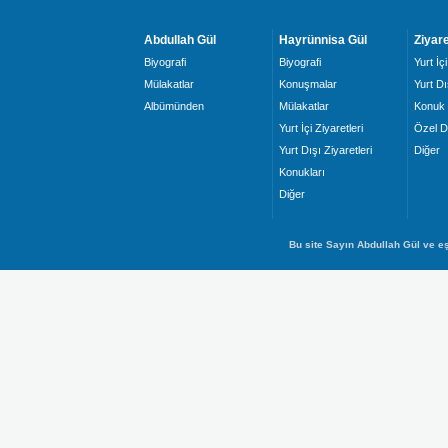
Abdullah Gül
Hayrünnisa Gül
Ziyare
Biyografi
Biyografi
Yurt İçi
Mülakatlar
Konuşmalar
Yurt Dı
Albümünden
Mülakatlar
Konuk 
Yurt İçi Ziyaretleri
Özel D
Yurt Dışı Ziyaretleri
Diğer
Konukları
Diğer
Bu site Sayın Abdullah Gül ve eş