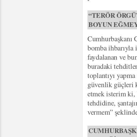
“TERÖR ÖRGÜ
BOYUN EĞME
Cumhurbaşkanı Gü
bomba ihbarıyla i
faydalanan ve bun
buradaki tehditle
toplantıyı yapma 
güvenlik güçleri 
etmek isterim ki,
tehdidine, şantaj
vermem” şeklinde
CUMHURBAŞKA