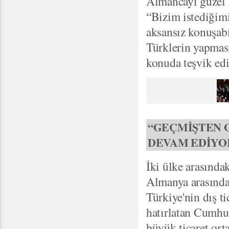
Almancayı güzel
“Bizim istediğimi
aksansız konuşabil
Türklerin yapması
konuda teşvik edic
“GEÇMİŞTEN 
DEVAM EDİYO
İki ülke arasındak
Almanya arasında 
Türkiye'nin dış t
hatırlatan Cumhu
büyük ticaret ort