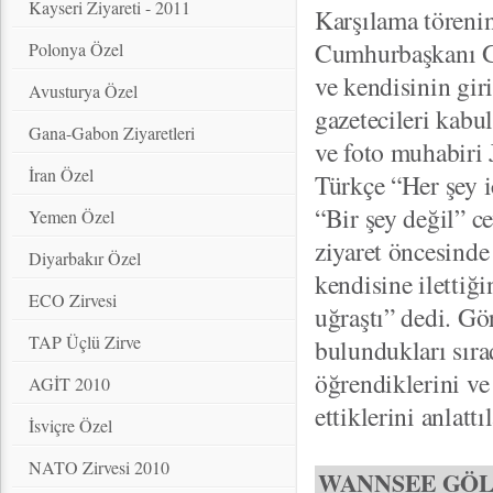
Kayseri Ziyareti - 2011
Karşılama törenin
Cumhurbaşkanı Gül
Polonya Özel
ve kendisinin gir
Avusturya Özel
gazetecileri kabu
Gana-Gabon Ziyaretleri
ve foto muhabiri
İran Özel
Türkçe “Her şey i
“Bir şey değil” ce
Yemen Özel
ziyaret öncesin
Diyarbakır Özel
kendisine ilettiğ
ECO Zirvesi
uğraştı” dedi. Gö
TAP Üçlü Zirve
bulundukları sır
öğrendiklerini ve
AGİT 2010
ettiklerini anlattıl
İsviçre Özel
NATO Zirvesi 2010
WANNSEE GÖL