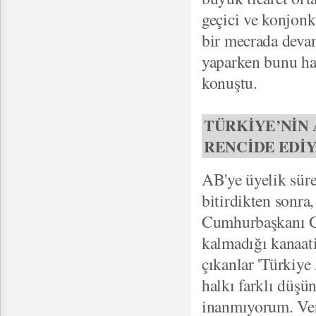
geçici ve konjonk
bir mecrada devam
yaparken bunu ha
konuştu.
TÜRKİYE’NİN 
RENCİDE EDİ
AB'ye üyelik sürec
bitirdikten sonra
Cumhurbaşkanı Gü
kalmadığı kanaati
çıkanlar 'Türkiye
halkı farklı düşün
inanmıyorum. Veri