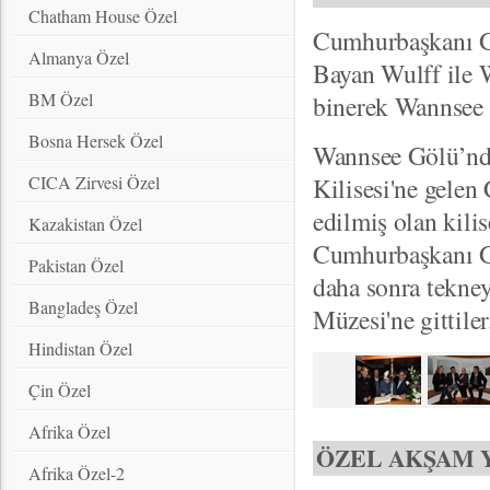
Chatham House Özel
Cumhurbaşkanı G
Almanya Özel
Bayan Wulff ile W
BM Özel
binerek Wannsee G
Bosna Hersek Özel
Wannsee Gölü’nde
CICA Zirvesi Özel
Kilisesi'ne gelen
edilmiş olan kilis
Kazakistan Özel
Cumhurbaşkanı Gü
Pakistan Özel
daha sonra tekney
Bangladeş Özel
Müzesi'ne gittiler
Hindistan Özel
Çin Özel
Afrika Özel
ÖZEL AKŞAM 
Afrika Özel-2