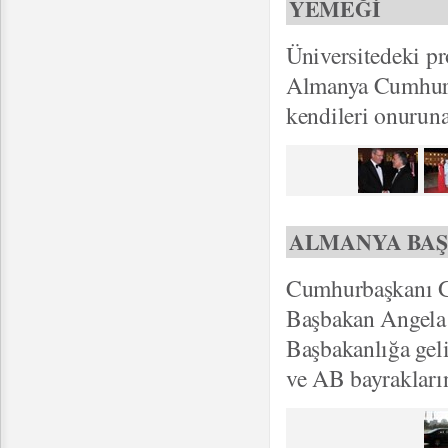
YEMEĞİ
Üniversitedeki p
Almanya Cumhurba
kendileri onuruna
ALMANYA BAŞ
Cumhurbaşkanı G
Başbakan Angela 
Başbakanlığa gel
ve AB bayrakları