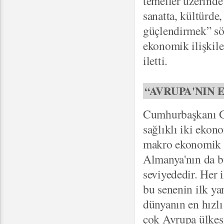
temeller üzerinde
sanatta, kültürde
güçlendirmek” sö
ekonomik ilişkil
iletti.
“AVRUPA'NIN 
Cumhurbaşkanı Gü
sağlıklı iki ekono
makro ekonomik gö
Almanya'nın da bü
seviyededir. Her 
bu senenin ilk ya
dünyanın en hızlı
çok Avrupa ülkesi