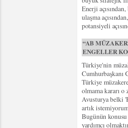
büyük stratejik fı
Enerji açısından,
ulaşma açısından
potansiyeli açısı
“AB MÜZAKER
ENGELLER KO
Türkiye'nin müzake
Cumhurbaşkanı Gü
Türkiye müzakere 
olmama kararı o z
Avusturya belki '
artık istemiyorum'
Bugünün konusu i
yardımcı olmaktır