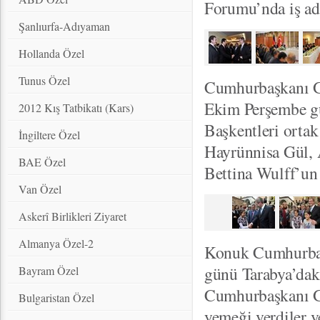
Forumu’nda iş ad
Şanlıurfa-Adıyaman
Hollanda Özel
Tunus Özel
Cumhurbaşkanı G
Ekim Perşembe gü
2012 Kış Tatbikatı (Kars)
Başkentleri orta
İngiltere Özel
Hayrünnisa Gül,
BAE Özel
Bettina Wulff’un
Van Özel
Askerî Birlikleri Ziyaret
Almanya Özel-2
Konuk Cumhurbaş
günü Tarabya’dak
Bayram Özel
Cumhurbaşkanı G
Bulgaristan Özel
yemeği verdiler v