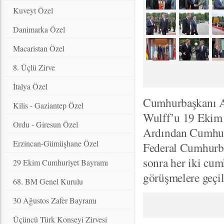
Kuveyt Özel
Danimarka Özel
Macaristan Özel
8. Üçlü Zirve
İtalya Özel
Cumhurbaşkanı A
Kilis - Gaziantep Özel
Wulff’u 19 Ekim 
Ordu - Giresun Özel
Ardından Cumhur
Erzincan-Gümüşhane Özel
Federal Cumhurba
sonra her iki cum
29 Ekim Cumhuriyet Bayramı
görüşmelere geçil
68. BM Genel Kurulu
30 Ağustos Zafer Bayramı
Üçüncü Türk Konseyi Zirvesi