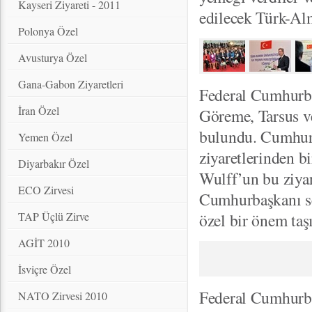
Kayseri Ziyareti - 2011
edilecek Türk-Alma
Polonya Özel
Avusturya Özel
Gana-Gabon Ziyaretleri
Federal Cumhurbaş
İran Özel
Göreme, Tarsus ve
bulundu. Cumhurb
Yemen Özel
ziyaretlerinden 
Diyarbakır Özel
Wulff’un bu ziyar
ECO Zirvesi
Cumhurbaşkanı se
TAP Üçlü Zirve
özel bir önem taş
AGİT 2010
İsviçre Özel
Federal Cumhurbaş
NATO Zirvesi 2010