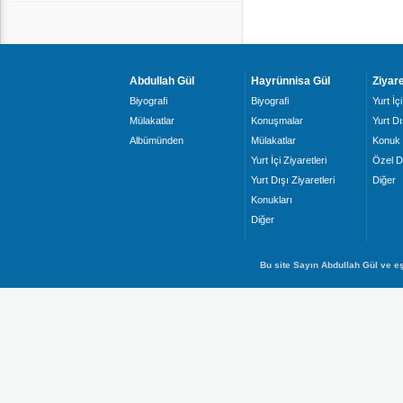
Abdullah Gül
Hayrünnisa Gül
Ziyare
Biyografi
Biyografi
Yurt İçi
Mülakatlar
Konuşmalar
Yurt Dı
Albümünden
Mülakatlar
Konuk 
Yurt İçi Ziyaretleri
Özel D
Yurt Dışı Ziyaretleri
Diğer
Konukları
Diğer
Bu site Sayın Abdullah Gül ve eş