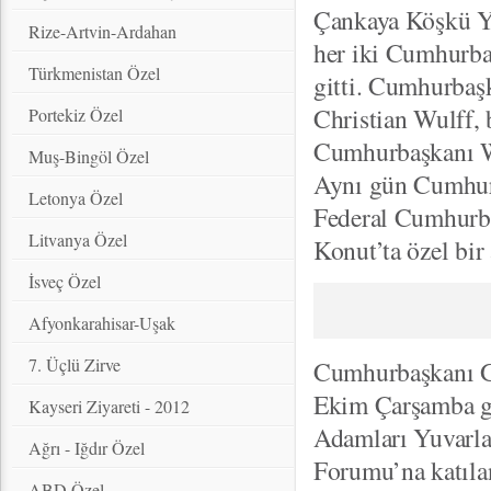
Çankaya Köşkü Y
Rize-Artvin-Ardahan
her iki Cumhurba
Türkmenistan Özel
gitti. Cumhurba
Christian Wulff, 
Portekiz Özel
Cumhurbaşkanı Wu
Muş-Bingöl Özel
Aynı gün Cumhur
Letonya Özel
Federal Cumhurba
Litvanya Özel
Konut’ta özel bir
İsveç Özel
Afyonkarahisar-Uşak
7. Üçlü Zirve
Cumhurbaşkanı G
Ekim Çarşamba gü
Kayseri Ziyareti - 2012
Adamları Yuvarla
Ağrı - Iğdır Özel
Forumu’na katıla
ABD Özel