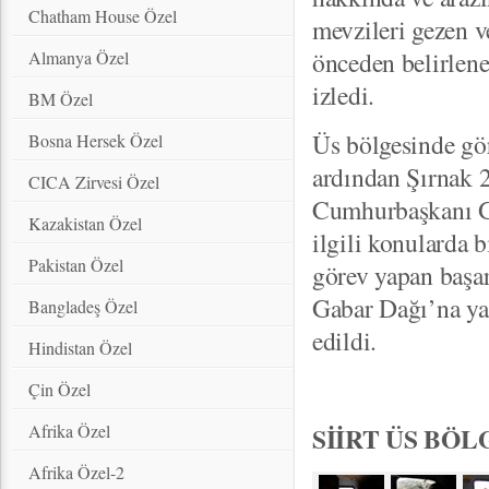
Chatham House Özel
mevzileri gezen 
önceden belirlenen
Almanya Özel
izledi.
BM Özel
Üs bölgesinde gör
Bosna Hersek Özel
ardından Şırnak 
CICA Zirvesi Özel
Cumhurbaşkanı Gü
Kazakistan Özel
ilgili konularda 
Pakistan Özel
görev yapan başar
Gabar Dağı’na ya
Bangladeş Özel
edildi.
Hindistan Özel
Çin Özel
Afrika Özel
SİİRT ÜS BÖ
Afrika Özel-2