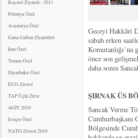
Kayseri Ziyareti - 2011
Polonya Özel
Avusturya Özel
Geceyi Hakkâri 
Gana-Gabon Ziyaretleri
sabah erken saat
Komutanlığı’na ge
İran Özel
önce son gelişme
Yemen Özel
daha sonra Sanca
Diyarbakır Özel
ECO Zirvesi
ŞIRNAK ÜS B
TAP Üçlü Zirve
AGİT 2010
Sancak Verme Tör
Cumhurbaşkanı Gül
İsviçre Özel
Bölgesinde Cumhu
NATO Zirvesi 2010
hakkında ve arazi