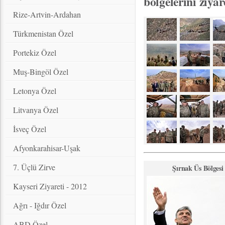
bölgelerini ziyare
Rize-Artvin-Ardahan
Türkmenistan Özel
Portekiz Özel
Muş-Bingöl Özel
Letonya Özel
Litvanya Özel
İsveç Özel
Afyonkarahisar-Uşak
7. Üçlü Zirve
Şırnak Üs Bölgesi
Kayseri Ziyareti - 2012
Ağrı - Iğdır Özel
ABD Özel