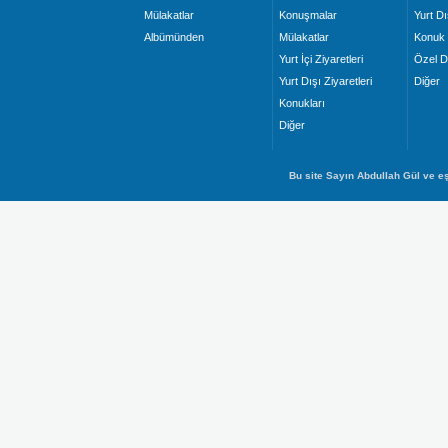
Mülakatlar
Konuşmalar
Yurt Dı
Albümünden
Mülakatlar
Konuk 
Yurt İçi Ziyaretleri
Özel D
Yurt Dışı Ziyaretleri
Diğer
Konukları
Diğer
Bu site Sayın Abdullah Gül ve eş