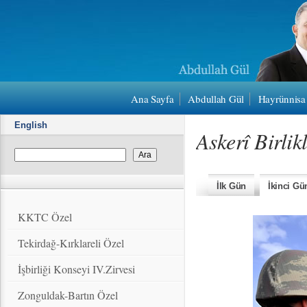
Ana Sayfa
Abdullah Gül
Hayrünnisa
English
Askerî Birlik
İlk Gün
İkinci Gü
KKTC Özel
Tekirdağ-Kırklareli Özel
İşbirliği Konseyi IV.Zirvesi
Zonguldak-Bartın Özel