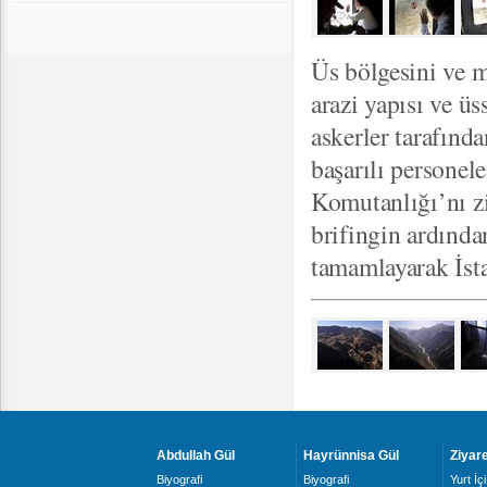
Üs bölgesini ve 
arazi yapısı ve ü
askerler tarafınd
başarılı personel
Komutanlığı’nı z
brifingin ardında
tamamlayarak İsta
Abdullah Gül
Hayrünnisa Gül
Ziyare
Biyografi
Biyografi
Yurt İçi