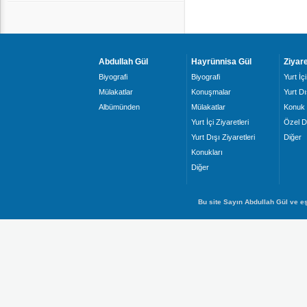
Abdullah Gül
Hayrünnisa Gül
Ziyare
Biyografi
Biyografi
Yurt İçi
Mülakatlar
Konuşmalar
Yurt Dı
Albümünden
Mülakatlar
Konuk 
Yurt İçi Ziyaretleri
Özel D
Yurt Dışı Ziyaretleri
Diğer
Konukları
Diğer
Bu site Sayın Abdullah Gül ve eş