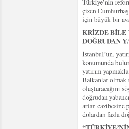
Türkiye’nin refo
çizen Cumhurbaşk
için büyük bir av
KRİZDE BİLE
DOĞRUDAN YA
İstanbul’un, yatı
konumunda bulun
yatırım yapmakla 
Balkanlar olmak ü
oluşturacağını söy
doğrudan yabancı
artan cazibesine p
dolardan fazla do
“TÜRKİYE’Nİ