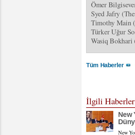
Ömer Bilgiseve
Syed Jafry (The
Timothy Main (J
Türker Uğur So
Wasiq Bokhari (
Tüm Haberler
İlgili Haberler
New Y
Düny
New Yor