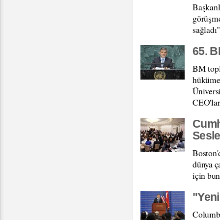
Başkanlı
görüşme
sağladı"
65. B
BM topla
hükümet
Ünivers
CEO'lar
Cumhu
Sesle
Boston'
dünya ça
için bu
"Yeni
Columbi