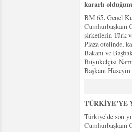
kararlı olduğunu
BM 65. Genel Ku
Cumhurbaşkanı G
şirketlerin Türk 
Plaza otelinde, ka
Bakanı ve Başbak
Büyükelçisi Namı
Başkanı Hüseyin A
TÜRKİYE’YE 
Türkiye’de son yı
Cumhurbaşkanı Gü