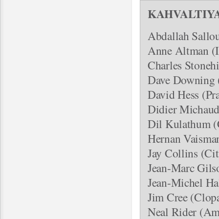
KAHVALTIYA
Abdallah Sallo
Anne Altman (
Charles Stonehil
Dave Downing (
David Hess (Pr
Didier Michaud 
Dil Kulathum (
Hernan Vaisman 
Jay Collins (Ci
Jean-Marc Gils
Jean-Michel Hal
Jim Cree (Clopa
Neal Rider (Ame