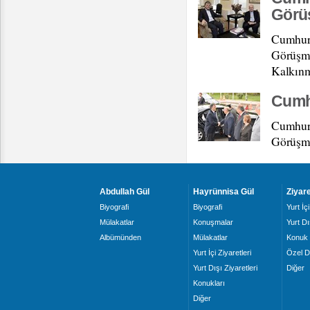
Görü
Cumhurb
Görüşme
Kalkınm
Cumh
Cumhurb
Görüşme
Abdullah Gül
Hayrünnisa Gül
Ziyare
Biyografi
Biyografi
Yurt İçi
Mülakatlar
Konuşmalar
Yurt Dı
Albümünden
Mülakatlar
Konuk 
Yurt İçi Ziyaretleri
Özel D
Yurt Dışı Ziyaretleri
Diğer
Konukları
Diğer