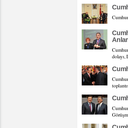
Cumhu
Cumhurb
Cumhu
Anla
Cumhurb
dolayı,
Cumhu
Cumhurb
toplantı
Cumh
Cumhurb
Görüşme
Cumh