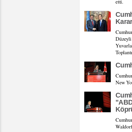
etti.
Cumhu
Karar
Cumhurb
Düzeyli 
Yuvarl
Toplantı
Cumhu
Cumhurb
New York
Cumh
"ABD'
Köpr
Cumhurb
Waldorf