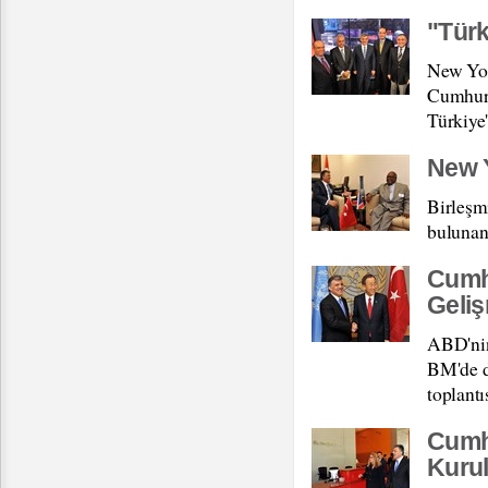
"Tür
New Yor
Cumhurb
Türkiye'
New Y
Birleşm
bulunan
Cumhu
Geliş
ABD'nin
BM'de d
toplantı
Cumh
Kurul