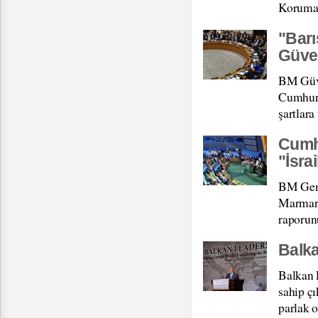
Koruma, 
"Barı
Güven
BM Güve
Cumhurb
şartlara
Cumh
"İsra
BM Gene
Marmara
raporunu
Balka
Balkan L
sahip ç
parlak 