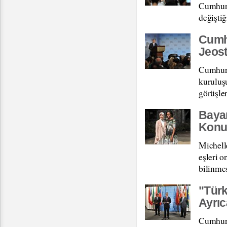
Cumhurba
değiştiğ
Cumhu
Jeost
Cumhurb
kuruluşu
görüşler
Bayan
Konu
Michell
eşleri 
bilinmes
"Türk
Ayrıca
Cumhurb