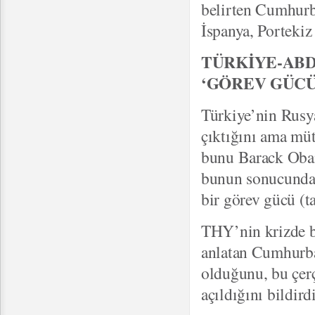
belirten Cumhurb
İspanya, Portekiz
TÜRKİYE-ABD
‘GÖREV GÜCÜ
Türkiye’nin Rusya
çıktığını ama müt
bunu Barack Obam
bunun sonucunda d
bir görev gücü (t
THY’nin krizde bi
anlatan Cumhurba
olduğunu, bu çerç
açıldığını bildirdi