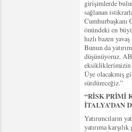
girişimlerde bul
sağlanan istikrarl
Cumhurbaşkanı Gül
önündeki en büyü
hızlı bazen yavaş 
Bunun da yatırımc
düşünüyoruz. AB,
eksikliklerimizin
Üye olacakmış gi
sürdüreceğiz.”
“RİSK PRİMİ
İTALYA’DAN 
Yatırımcıların ya
yatırıma karşılık 