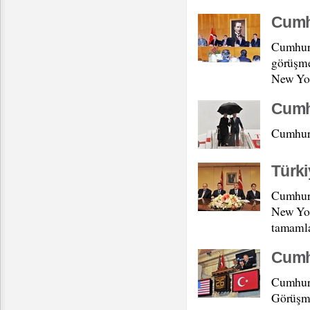
Cumhu
Cumhurb
görüşme
New York
Cumh
Cumhurb
Türki
Cumhurb
New Yor
tamamla
Cumhu
Cumhurb
Görüşme