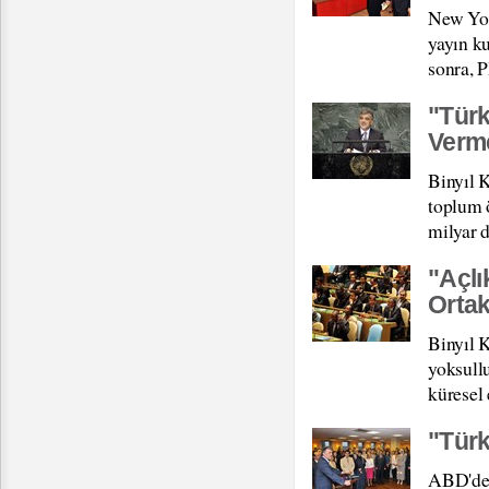
New Yor
yayın k
sonra, 
"Türk
Verme
Binyıl 
toplum ö
milyar d
"Açlı
Orta
Binyıl 
yoksull
küresel 
"Türk
ABD'de 