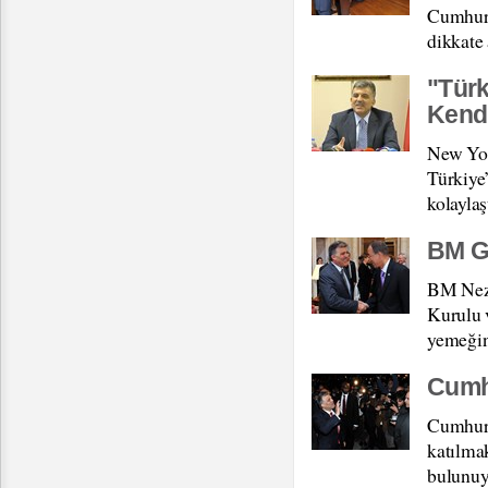
Cumhurb
dikkate 
"Türk
Kendi
New Yor
Türkiye
kolaylaş
BM Ge
BM Nezd
Kurulu 
yemeğin
Cumh
Cumhurb
katılma
bulunuy