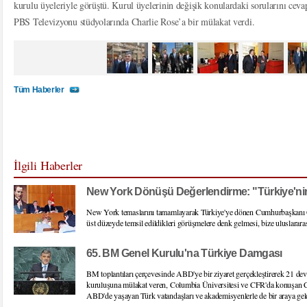
kurulu üyeleriyle görüştü. Kurul üyelerinin değişik konulardaki sorularını ce
PBS Televizyonu stüdyolarında Charlie Rose’a bir mülakat verdi.
Tüm Haberler
İlgili Haberler
New York Dönüşü Değerlendirme: "Türkiye'ni
New York temaslarını tamamlayarak Türkiye'ye dönen Cumhurbaşkanı 
üst düzeyde temsil edildikleri görüşmelere denk gelmesi, bize uluslarara
65. BM Genel Kurulu'na Türkiye Damgası
BM toplantıları çerçevesinde ABD'ye bir ziyaret gerçekleştirerek 21 de
kuruluşuna mülakat veren, Columbia Üniversitesi ve CFR'da konuşan C
ABD'de yaşayan Türk vatandaşları ve akademisyenlerle de bir araya gel