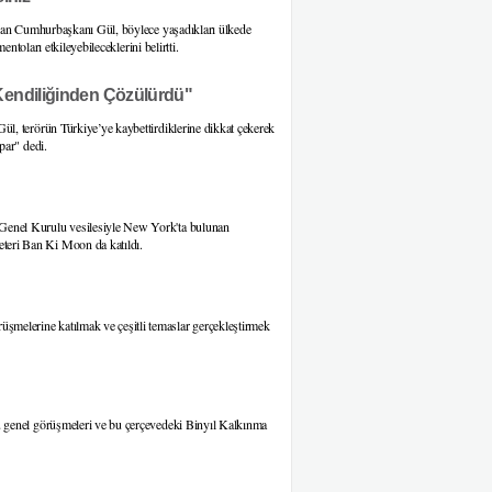
unan Cumhurbaşkanı Gül, böylece yaşadıkları ülkede
ntoları etkileyebileceklerini belirtti.
Kendiliğinden Çözülürdü"
l, terörün Türkiye’ye kaybettirdiklerine dikkat çekerek
par" dedi.
enel Kurulu vesilesiyle New York'ta bulunan
eri Ban Ki Moon da katıldı.
elerine katılmak ve çeşitli temaslar gerçekleştirmek
 genel görüşmeleri ve bu çerçevedeki Binyıl Kalkınma