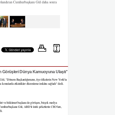
vaplandıran Cumhurbaşkanı Gül daha sonra
n Görüşleri Dünya Kamuoyuna Ulaştı"
Gül, "Dönem Başkanlığımızın, üye ülkelerin New York'ta
sı konularda etkinlikler düzenleme imkânı sağladı" dedi.
vlet ve hükümet başkanı ile görüşen, birçok medya
umhurbaşkanı Gül, ABD'li ünlü şirketlerin CEO'ları,
di.