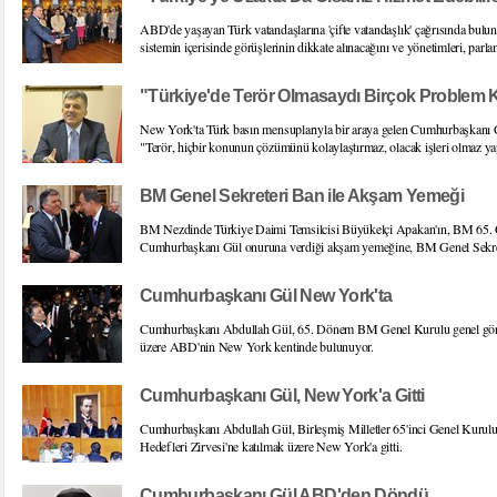
ABD'de yaşayan Türk vatandaşlarına 'çifte vatandaşlık' çağrısında bul
sistemin içerisinde görüşlerinin dikkate alınacağını ve yönetimleri, parlame
"Türkiye'de Terör Olmasaydı Birçok Problem 
New York'ta Türk basın mensuplarıyla bir araya gelen Cumhurbaşkanı Gü
"Terör, hiçbir konunun çözümünü kolaylaştırmaz, olacak işleri olmaz ya
BM Genel Sekreteri Ban ile Akşam Yemeği
BM Nezdinde Türkiye Daimi Temsilcisi Büyükelçi Apakan'ın, BM 65. G
Cumhurbaşkanı Gül onuruna verdiği akşam yemeğine, BM Genel Sekret
Cumhurbaşkanı Gül New York'ta
Cumhurbaşkanı Abdullah Gül, 65. Dönem BM Genel Kurulu genel görüşm
üzere ABD'nin New York kentinde bulunuyor.
Cumhurbaşkanı Gül, New York'a Gitti
Cumhurbaşkanı Abdullah Gül, Birleşmiş Milletler 65'inci Genel Kurulu
Hedefleri Zirvesi'ne katılmak üzere New York'a gitti.
Cumhurbaşkanı Gül ABD'den Döndü