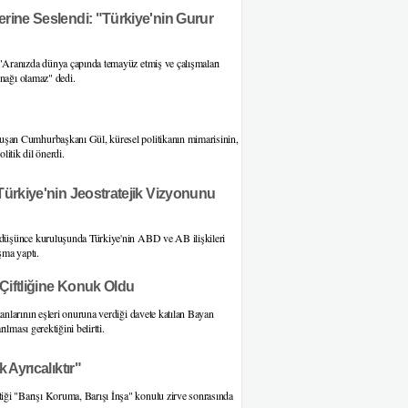
rine Seslendi: "Türkiye'nin Gurur
"Aranızda dünya çapında temayüz etmiş ve çalışmaları
ynağı olamaz" dedi.
şan Cumhurbaşkanı Gül, küresel politikanın mimarisinin,
litik dil önerdi.
Türkiye'nin Jeostratejik Vizyonunu
 düşünce kuruluşunda Türkiye'nin ABD ve AB ilişkileri
şma yaptı.
Çiftliğine Konuk Oldu
nlarının eşleri onuruna verdiği davete katılan Bayan
lması gerektiğini belirtti.
 Ayrıcalıktır"
i "Barışı Koruma, Barışı İnşa" konulu zirve sonrasında