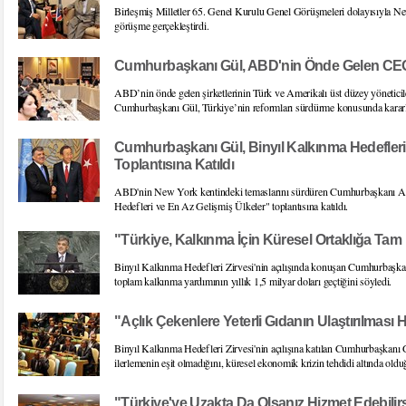
Birleşmiş Milletler 65. Genel Kurulu Genel Görüşmeleri dolayısıyla N
görüşme gerçekleştirdi.
Cumhurbaşkanı Gül, ABD'nin Önde Gelen CEO'
ABD’nin önde gelen şirketlerinin Türk ve Amerikalı üst düzey yöneticil
Cumhurbaşkanı Gül, Türkiye’nin reformları sürdürme konusunda kararlı 
Cumhurbaşkanı Gül, Binyıl Kalkınma Hedefleri
Toplantısına Katıldı
ABD'nin New York kentindeki temaslarını sürdüren Cumhurbaşkanı A
Hedefleri ve En Az Gelişmiş Ülkeler" toplantısına katıldı.
"Türkiye, Kalkınma İçin Küresel Ortaklığa Tam
Binyıl Kalkınma Hedefleri Zirvesi'nin açılışında konuşan Cumhurbaşkanı 
toplam kalkınma yardımının yıllık 1,5 milyar doları geçtiğini söyledi.
"Açlık Çekenlere Yeterli Gıdanın Ulaştırılmas
Binyıl Kalkınma Hedefleri Zirvesi'nin açılışına katılan Cumhurbaşkanı
ilerlemenin eşit olmadığını, küresel ekonomik krizin tehdidi altında olduğ
"Türkiye'ye Uzakta Da Olsanız Hizmet Edebilirs