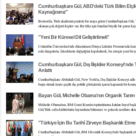
Cumhurbaşkanı Gül, ABD'deki Türk Bilim Elçile
Kaynağısınız"
Boston'da, Türk akademisyenlerle bir araya gelen Cumhurbaşkanı Gül, 
okunan çok değerli kişiler var. Bir ülke için bundan büyük bir gurur ka
"Yeni Bir Küresel Dil Geliştirilmeli"
Columbia Üniversitesi'nde düzenlenen Dünya Liderler Forumu'nda konu
eski dengelerin, felsefelerin değiştiğini kaydederek, bu süreçte yeni bir po
Cumhurbaşkanı Gül, Dış İlişkiler Konseyi'nde 
Anlattı
Cumhurbaşkanı Abdullah Gül, New York'ta, Dış İlişkiler Konseyi adlı
başta olmak üzere çeşitli dış politik görüşlerini içeren kapsamlı bir konu
Bayan Gül, Michelle Obama'nın Organik Tarım 
Michelle Obama'nın, BM Genel Kurulu toplantılarına katılan heyet başka
Gül,Türk sofra kültürünün kıymetinin bilinmesi ve gelecek nesillere aktarı
"Türkiye İçin Bu Tarihî Zirveye Başkanlık Etmek
Cumhurbaşkanı Abdullah Gül, BM Güvenlik Konseyi'nde başkanlık ettiğ