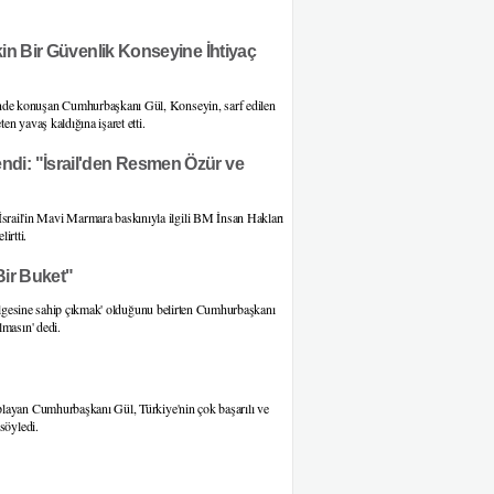
in Bir Güvenlik Konseyine İhtiyaç
nde konuşan Cumhurbaşkanı Gül, Konseyin, sarf edilen
n yavaş kaldığına işaret etti.
di: "İsrail'den Resmen Özür ve
ail'in Mavi Marmara baskınıyla ilgili BM İnsan Hakları
irtti.
Bir Buket"
 bölgesine sahip çıkmak' olduğunu belirten Cumhurbaşkanı
lmasın' dedi.
playan Cumhurbaşkanı Gül, Türkiye'nin çok başarılı ve
söyledi.