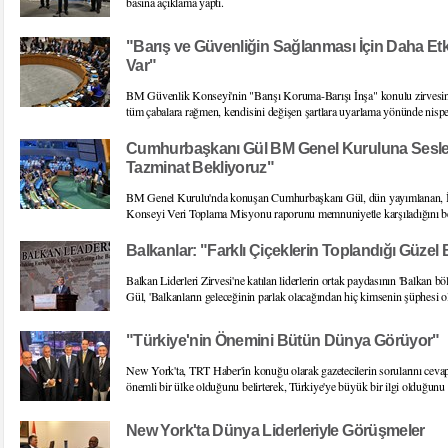
basına açıklama yaptı.
"Barış ve Güvenliğin Sağlanması İçin Daha Etk
Var"
BM Güvenlik Konseyi'nin "Barışı Koruma-Barışı İnşa" konulu zirvesi
tüm çabalara rağmen, kendisini değişen şartlara uyarlama yönünde nispete
Cumhurbaşkanı Gül BM Genel Kuruluna Seslen
Tazminat Bekliyoruz"
BM Genel Kurulu'nda konuşan Cumhurbaşkanı Gül, dün yayımlanan, İsr
Konseyi Veri Toplama Misyonu raporunu memnuniyetle karşıladığını bel
Balkanlar: "Farklı Çiçeklerin Toplandığı Güzel 
Balkan Liderleri Zirvesi'ne katılan liderlerin ortak paydasının 'Balkan
Gül, 'Balkanların geleceğinin parlak olacağından hiç kimsenin şüphesi o
"Türkiye'nin Önemini Bütün Dünya Görüyor"
New York'ta, TRT Haber'in konuğu olarak gazetecilerin sorularını ceva
önemli bir ülke olduğunu belirterek, Türkiye'ye büyük bir ilgi olduğunu 
New York'ta Dünya Liderleriyle Görüşmeler