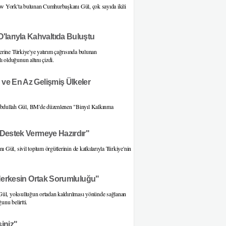
ew York'ta bulunan Cumhurbaşkanı Gül, çok sayıda ikili
larıyla Kahvaltıda Buluştu
erine Türkiye'ye yatırım çağrısında bulunan
olduğunun altını çizdi.
 ve En Az Gelişmiş Ülkeler
bdullah Gül, BM'de düzenlenen "Binyıl Kalkınma
 Destek Vermeye Hazırdır"
Gül, sivil toplum örgütlerinin de katkılarıyla Türkiye'nin
ı Herkesin Ortak Sorumluluğu"
 Gül, yoksulluğun ortadan kaldırılması yönünde sağlanan
unu belirtti.
iniz"