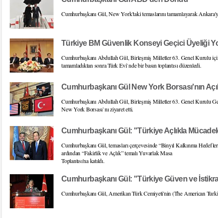
Cumhurbaşkanı Gül, New York'taki temaslarını tamamlayarak Ankara'
Türkiye BM Güvenlik Konseyi Geçici Üyeliği 
Cumhurbaşkanı Abdullah Gül, Birleşmiş Milletler 63. Genel Kurulu iç
tamamladıktan sonra Türk Evi`nde bir basın toplantısı düzenledi.
Cumhurbaşkanı Gül New York Borsası'nın Açılı
Cumhurbaşkanı Abdullah Gül, Birleşmiş Milletler 63. Genel Kurulu G
New York Borsası`nı ziyaret etti.
Cumhurbaşkanı Gül: "Türkiye Açlıkla Mücadele
Cumhurbaşkanı Gül, temasları çerçevesinde “Binyıl Kalkınma Hedefleri
ardından “Fakirlik ve Açlık” temalı Yuvarlak Masa
Toplantısı'na katıldı.
Cumhurbaşkanı Gül: "Türkiye Güven ve İstikr
Cumhurbaşkanı Gül, Amerikan Türk Cemiyeti'nin (The American Turkish 