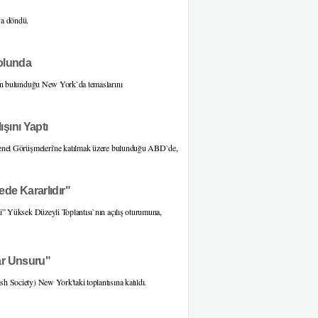
ya döndü.
Yolunda
in bulunduğu New York`da temaslarını
şını Yaptı
enel Görüşmeleri'ne katılmak üzere bulunduğu ABD`de,
de Kararlıdır"
” Yüksek Düzeyli Toplantısı`nın açılış oturumuna,
ar Unsuru"
Society) New York'taki toplantısına katıldı.