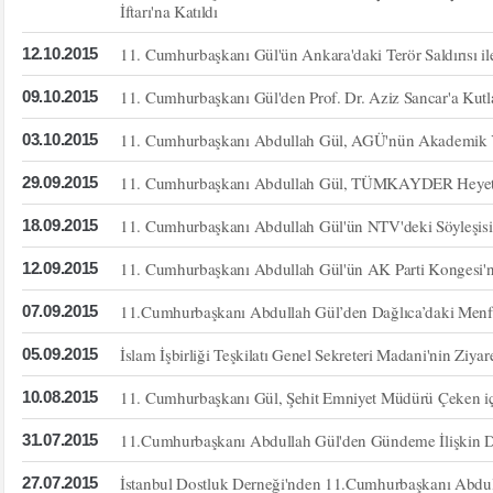
İftarı'na Katıldı
11. Cumhurbaşkanı Gül'ün Ankara'daki Terör Saldırısı ile
12.10.2015
11. Cumhurbaşkanı Gül'den Prof. Dr. Aziz Sancar'a Kut
09.10.2015
11. Cumhurbaşkanı Abdullah Gül, AGÜ'nün Akademik Yıl
03.10.2015
11. Cumhurbaşkanı Abdullah Gül, TÜMKAYDER Heyetin
29.09.2015
11. Cumhurbaşkanı Abdullah Gül'ün NTV'deki Söyleşisi
18.09.2015
11. Cumhurbaşkanı Abdullah Gül'ün AK Parti Kongesi'n
12.09.2015
11.Cumhurbaşkanı Abdullah Gül’den Dağlıca’daki Menfur 
07.09.2015
İslam İşbirliği Teşkilatı Genel Sekreteri Madani'nin Ziyare
05.09.2015
11. Cumhurbaşkanı Gül, Şehit Emniyet Müdürü Çeken iç
10.08.2015
11.Cumhurbaşkanı Abdullah Gül'den Gündeme İlişkin D
31.07.2015
İstanbul Dostluk Derneği'nden 11.Cumhurbaşkanı Abdull
27.07.2015