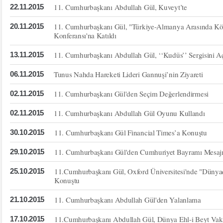
11. Cumhurbaşkanı Abdullah Gül, Kuveyt’te
22.11.2015
11. Cumhurbaşkanı Gül, "Türkiye-Almanya Arasında Köpr
20.11.2015
Konferansı'na Katıldı
11. Cumhurbaşkanı Abdullah Gül, ‘‘Kudüs’’ Sergisini Aç
13.11.2015
Tunus Nahda Hareketi Lideri Gannuşi’nin Ziyareti
06.11.2015
11. Cumhurbaşkanı Gül'den Seçim Değerlendirmesi
02.11.2015
11. Cumhurbaşkanı Abdullah Gül Oyunu Kullandı
02.11.2015
11. Cumhurbaşkanı Gül Financial Times’a Konuştu
30.10.2015
11. Cumhurbaşkanı Gül'den Cumhuriyet Bayramı Mesaj
29.10.2015
11.Cumhurbaşkanı Gül, Oxford Üniversitesi'nde "Dünya
25.10.2015
Konuştu
11. Cumhurbaşkanı Abdullah Gül'den Yalanlama
21.10.2015
11.Cumhurbaşkanı Abdullah Gül, Dünya Ehl-i Beyt Vak
17.10.2015