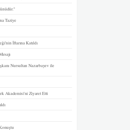
ünüdür."
na Taziye
'nin İftarına Katıldı
Mesajı
şkanı Nursultan Nazarbayev ile
k Akademisi'ni Ziyaret Etti
ıldı
Konuştu