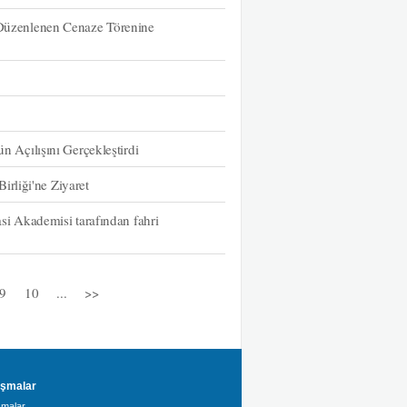
üzenlenen Cenaze Törenine
Açılışını Gerçekleştirdi
rliği'ne Ziyaret
 Akademisi tarafından fahri
9
10
...
>>
şmalar
malar