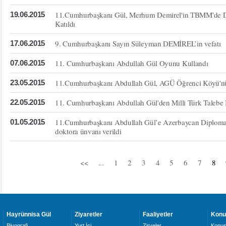
11.Cumhurbaşkanı Gül, Merhum Demirel'in TBMM'de D
19.06.2015
Katıldı
9. Cumhurbaşkanı Sayın Süleyman DEMİREL’in vefatı
17.06.2015
11. Cumhurbaşkanı Abdullah Gül Oyunu Kullandı
07.06.2015
11.Cumhurbaşkanı Abdullah Gül, AGÜ Öğrenci Köyü'nün 
23.05.2015
11. Cumhurbaşkanı Abdullah Gül'den Milli Türk Talebe Bi
22.05.2015
11.Cumhurbaşkanı Abdullah Gül’e Azerbaycan Diplomasi
01.05.2015
doktora ünvanı verildi
<<
...
1
2
3
4
5
6
7
8
Hayrünnisa Gül
Ziyaretler
Faaliyetler
Konu
Biyografi
Yurt İçi
Zirveler
Konuş