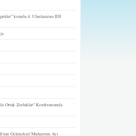
üler" konulu 4. Uluslararası IDI
tı
ı
da Ortak Zorluklar" Konferansında
fı'nın Geleneksel Muharrem Ayı