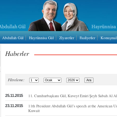
Abdullah Gül
Hayrünnisa Gül
Ziyaretler
Faaliyetler
Konuşmal
Haberler
Filtreleme:
11. Cumhurbaşkanı Gül, Kuveyt Emiri Şeyh Sabah Al Ah
25.11.2015
11th President Abdullah Gül’s speech at the American Uni
23.11.2015
Kuwait