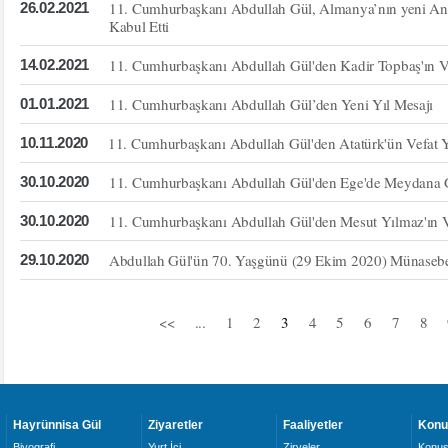
11. Cumhurbaşkanı Abdullah Gül, Almanya’nın yeni Ank
26.02.2021
Kabul Etti
11. Cumhurbaşkanı Abdullah Gül'den Kadir Topbaş'ın Ve
14.02.2021
11. Cumhurbaşkanı Abdullah Gül’den Yeni Yıl Mesajı
01.01.2021
11. Cumhurbaşkanı Abdullah Gül'den Atatürk'ün Vefat 
10.11.2020
11. Cumhurbaşkanı Abdullah Gül'den Ege'de Meydana G
30.10.2020
11. Cumhurbaşkanı Abdullah Gül'den Mesut Yılmaz'ın Ve
30.10.2020
Abdullah Gül'ün 70. Yaşgünü (29 Ekim 2020) Münasebetiy
29.10.2020
<<
...
1
2
3
4
5
6
7
8
Hayrünnisa Gül
Ziyaretler
Faaliyetler
Konu
Biyografi
Yurt İçi
Zirveler
Konuş