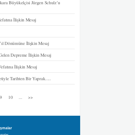
ara Büyükelçisi Jürgen Schulz’u
fatına İlişkin Mesaj
Yıl Dönümüne İlişkin Mesaj
elen Depreme İlişkin Mesaj
fatına İlişkin Mesaj
le Tarihten Bir Yaprak.....
9
10
...
>>
şmalar
malar