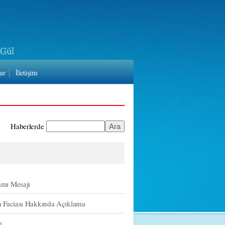
ar
İletişim
Haberlerde
amı Mesajı
n Faciası Hakkında Açıklama
ı