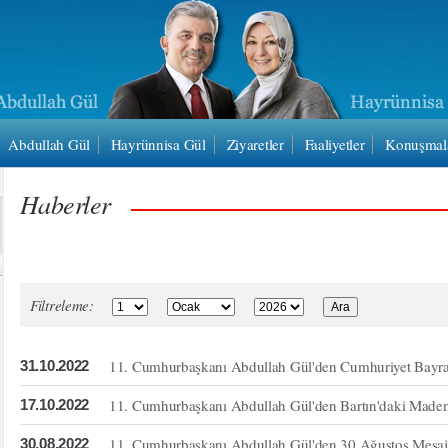
Abdullah Gül
Hayrünnisa Gül
Ziyaretler
Faaliyetler
Konuşmal
Haberler
Filtreleme:
11. Cumhurbaşkanı Abdullah Gül'den Cumhuriyet Bayr
31.10.2022
11. Cumhurbaşkanı Abdullah Gül'den Bartın'daki Made
17.10.2022
11. Cumhurbaşkanı Abdullah Gül'den 30 Ağustos Mesaj
30.08.2022