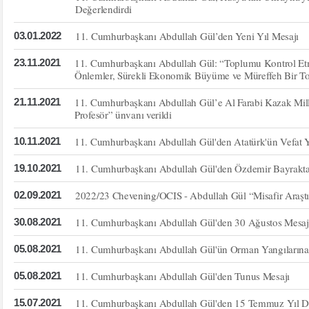
Değerlendirdi
11. Cumhurbaşkanı Abdullah Gül’den Yeni Yıl Mesajı
03.01.2022
11. Cumhurbaşkanı Abdullah Gül: “Toplumu Kontrol Etm
23.11.2021
Önlemler, Sürekli Ekonomik Büyüme ve Müreffeh Bir T
11. Cumhurbaşkanı Abdullah Gül’e Al Farabi Kazak Milli 
21.11.2021
Profesör” ünvanı verildi
11. Cumhurbaşkanı Abdullah Gül'den Atatürk'ün Vefat 
10.11.2021
11. Cumhurbaşkanı Abdullah Gül'den Özdemir Bayraktar’
19.10.2021
2022/23 Chevening/OCIS - Abdullah Gül “Misafir Araşt
02.09.2021
11. Cumhurbaşkanı Abdullah Gül'den 30 Ağustos Mesaj
30.08.2021
11. Cumhurbaşkanı Abdullah Gül'ün Orman Yangılarına 
05.08.2021
11. Cumhurbaşkanı Abdullah Gül'den Tunus Mesajı
05.08.2021
11. Cumhurbaşkanı Abdullah Gül'den 15 Temmuz Yıl D
15.07.2021