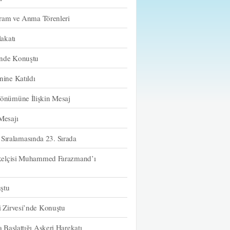
yram ve Anma Törenleri
akatı
inde Konuştu
ine Katıldı
önümüne İlişkin Mesaj
Mesajı
 Sıralamasında 23. Sırada
ükelçisi Muhammed Farazmand’ı
ştu
 Zirvesi’nde Konuştu
Başlattığı Askeri Harekatı