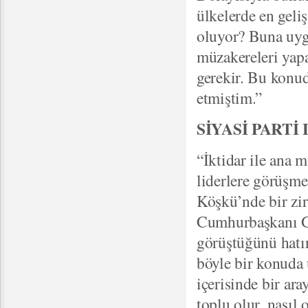
ülkelerde en geliş
oluyor? Buna uygu
müzakereleri yap
gerekir. Bu konud
etmiştim.”
SİYASİ PARTİ
“İktidar ile ana 
liderlere görüşm
Köşkü’nde bir zi
Cumhurbaşkanı Gül
görüştüğünü hatır
böyle bir konuda
içerisinde bir ara
toplu olur, nasıl o