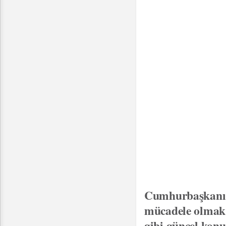
Cumhurbaşkanı G
mücadele olmak ü
gibi güncel kon