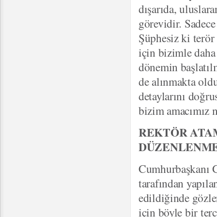
dışarıda, uluslara
görevidir. Sadece 
Şüphesiz ki terör
için bizimle daha 
dönemin başlatıl
de alınmakta old
detaylarını doğr
bizim amacımız ne
REKTÖR ATAM
DÜZENLENME
Cumhurbaşkanı Gül
tarafından yapılan
edildiğinde gözle
için böyle bir te