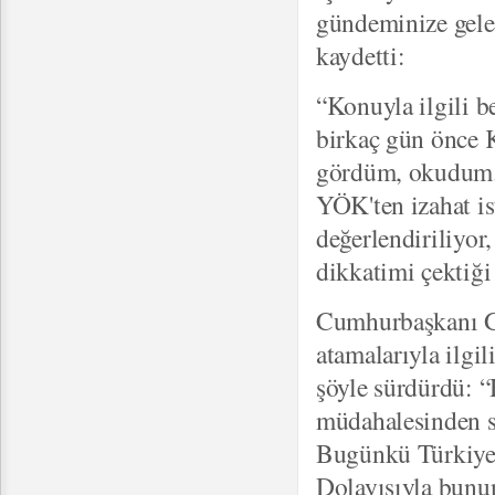
gündeminize gelec
kaydetti:
“Konuyla ilgili 
birkaç gün önce K
gördüm, okudum. 
YÖK'ten izahat is
değerlendiriliyor
dikkatimi çektiği 
Cumhurbaşkanı Gü
atamalarıyla ilgi
şöyle sürdürdü: “
müdahalesinden so
Bugünkü Türkiye ç
Dolayısıyla bunun