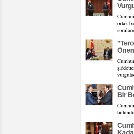
Vurg
Cumhurb
ortak ba
soruları
"Terö
Öneml
Cumhurb
şiddett
vurgula
Cumhu
Bir B
Cumhurb
bulundu
Cumh
Kada