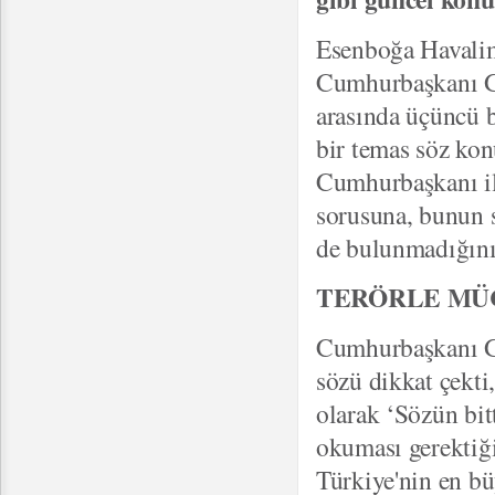
Esenboğa Havalim
Cumhurbaşkanı Gül
arasında üçüncü b
bir temas söz kon
Cumhurbaşkanı il
sorusuna, bunun 
de bulunmadığını
TERÖRLE MÜC
Cumhurbaşkanı Gü
sözü dikkat çekti
olarak ‘Sözün bi
okuması gerektiğ
Türkiye'nin en bü