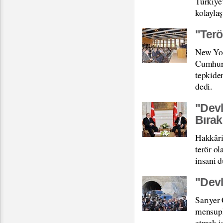
Türkiye
kolaylaş
"Terö
New Yor
Cumhurba
tepkiden
dedi.
"Devl
Bıra
Hakkâri'
terör o
insani 
"Devl
Sarıyer
mensupl
etmek i