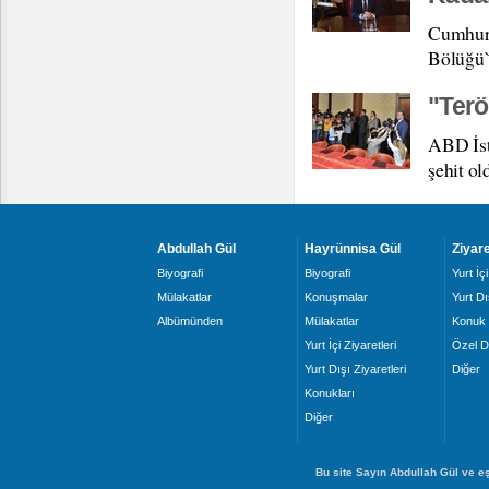
Cumhurb
Bölüğü`n
"Ter
ABD İst
şehit ol
Abdullah Gül
Hayrünnisa Gül
Ziyare
Biyografi
Biyografi
Yurt İçi
Mülakatlar
Konuşmalar
Yurt Dı
Albümünden
Mülakatlar
Konuk 
Yurt İçi Ziyaretleri
Özel D
Yurt Dışı Ziyaretleri
Diğer
Konukları
Diğer
Bu site Sayın Abdullah Gül ve eş