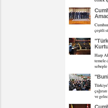
Cumhu
Amacı
Cumhurb
çeşitli 
"Türk
Kurt
Harp Ak
temele d
sebeple 
"Bunl
Türkiye
çağıran
ve gelec
Cumhu