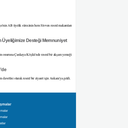
ye'nin AB üyelik sürecinin hem Sloven resmî makamları
 Üyeliğimize Desteği Memnuniyet
n onuruna Çankaya Köşkü'nde resmî bir akşam yemeği
'de
etlisi olarak resmî bir ziyaret için Ankara'ya geldi.
şmalar
malar
amalar
tlar