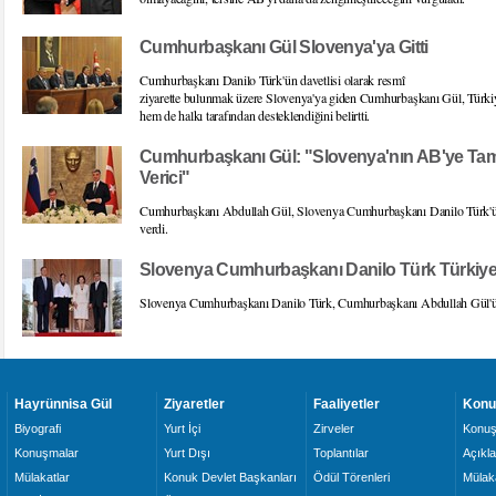
Cumhurbaşkanı Gül Slovenya'ya Gitti
Cumhurbaşkanı Danilo Türk'ün davetlisi olarak resmî
ziyarette bulunmak üzere Slovenya'ya giden Cumhurbaşkanı Gül, Türki
hem de halkı tarafından desteklendiğini belirtti.
Cumhurbaşkanı Gül: "Slovenya'nın AB'ye Tam
Verici"
Cumhurbaşkanı Abdullah Gül, Slovenya Cumhurbaşkanı Danilo Türk'ü
verdi.
Slovenya Cumhurbaşkanı Danilo Türk Türkiye
Slovenya Cumhurbaşkanı Danilo Türk, Cumhurbaşkanı Abdullah Gül'ün dav
Hayrünnisa Gül
Ziyaretler
Faaliyetler
Konu
Biyografi
Yurt İçi
Zirveler
Konuş
Konuşmalar
Yurt Dışı
Toplantılar
Açıkl
Mülakatlar
Konuk Devlet Başkanları
Ödül Törenleri
Mülaka