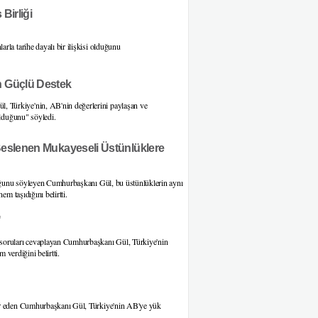
Birliği
la tarihe dayalı bir ilişkisi olduğunu
n Güçlü Destek
 Türkiye'nin, AB'nin değerlerini paylaşan ve
olduğunu" söyledi.
Beslenen Mukayeseli Üstünlüklere
lduğunu söyleyen Cumhurbaşkanı Gül, bu üstünlüklerin aynı
em taşıdığını belirtti.
"
 soruları cevaplayan Cumhurbaşkanı Gül, Türkiye'nin
 verdiğini belirtti.
kür eden Cumhurbaşkanı Gül, Türkiye'nin AB'ye yük