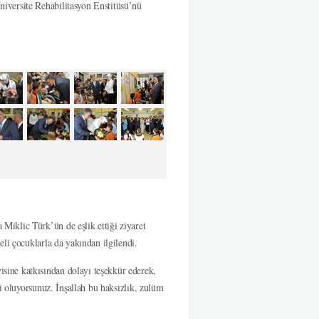
iversite Rehabilitasyon Enstitüsü’nü
iklic Türk’ün de eşlik ettiği ziyaret
li çocuklarla da yakından ilgilendi.
ine katkısından dolayı teşekkür ederek,
i oluyorsunuz. İnşallah bu haksızlık, zulüm