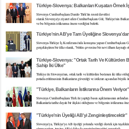
Türkiye-Slovenya: Balkanları Kuşatan Örnek İş 
Slovenya Cumhurbaşkanı Danilo Türk'ün resmî davetlisi
olarak Slovenya'yı ziyaret eden Cumhurbaşkanı Gül, Türkiye'nin Balkanlar
ve bu bölgenin istikrarına önem verdiğini belirtti.
Türkiye'nin AB'ye Tam Üyeliğine Slovenya'da
Slovenya-Türkiye İş Konferansı'nda konuşma yapan Cumhurbaşkanı Gül,
gerçekleştiren bir ülke olarak, "bütün çevresine bir nevi ilham kaynağı 
Türkiye-Slovenya: "Ortak Tarih Ve Kültürden 
Sahip İki Ülke"
Türkiye ile Slovenya'nın, ortak tarih ve kültürden beslenen iki ülke o
potada eritilmesinin Balkanların güvenliği ve istikrarı açısından büyük ön
"Türkiye, Balkanların İstikrarına Önem Veriyor
Slovenya Cumhurbaşkanı Türk ile yaptığı basın açıklamasının ardından
Balkanlarla tarihe dayalı bir ilişkisi olduğunu ve bölgenin istikrarına önem
"Türkiye'nin Üyeliği AB'yi Zenginleştirecektir"
Slovenya'ya, Türkiye'ye AB üyeliği yolunda verdiği destek için teşek
olmayacağını, tersine AB'yi daha da zenginleştireceğini vurguladı.