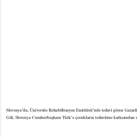
Slovenya’da, Üniversite Rehabilitasyon Enstitüsü’nde tedavi gören Gazze
Gül, Slovenya Cumhurbaşkanı Türk’e çocukların tedavisine katkısından do