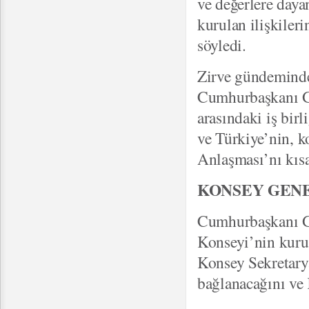
ve değerlere daya
kurulan ilişkiler
söyledi.
Zirve gündeminde
Cumhurbaşkanı Gü
arasındaki iş bir
ve Türkiye’nin, 
Anlaşması’nı kısa
KONSEY GENE
Cumhurbaşkanı Gü
Konseyi’nin kurul
Konsey Sekretarya
bağlanacağını ve 