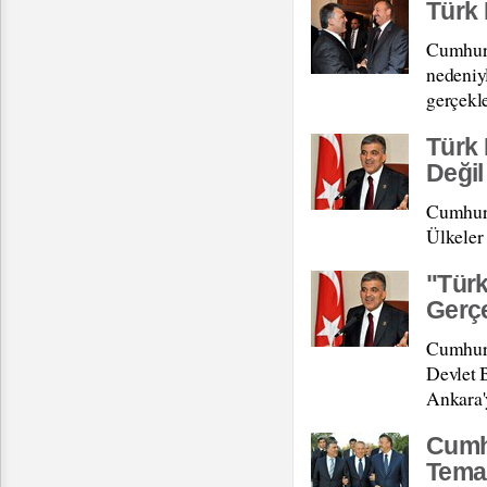
Türk 
Cumhurb
nedeniy
gerçekle
Türk 
Değil
Cumhurb
Ülkeler 
"Türk
Gerç
Cumhurb
Devlet 
Ankara'
Cumhu
Temas