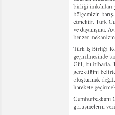
birliği imkânları
bölgemizin barış, 
etmektir. Türk Cum
ve dayanışma, Avr
benzer mekanizmal
Türk İş Birliği K
geçirilmesinde ta
Gül, bu itibarla, 
gerektiğini belirt
oluşturmak değil,
harekete geçirme
Cumhurbaşkanı Gü
görüşmelerin ver