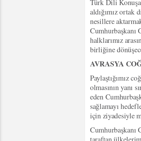
Türk Dili Konuşan
aldığımız ortak d
nesillere aktarma
Cumhurbaşkanı Gü
halklarımız arası
birliğine dönüşec
AVRASYA COĞ
Paylaştığımız coğ
olmasının yanı sı
eden Cumhurbaşka
sağlamayı hedefle
için ziyadesiyle 
Cumhurbaşkanı Gü
taraftan ülkelerim