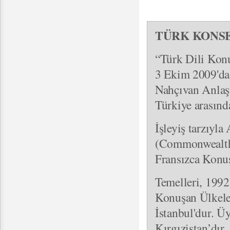
TÜRK KONS
“Türk Dili Konu
3 Ekim 2009'da
Nahçıvan Anlaşm
Türkiye arasınd
İşleyiş tarzıyla
(Commonwealth)
Fransızca Konuş
Temelleri, 1992 
Konuşan Ülkele
İstanbul'dur. Ü
Kırgızistan’dır.