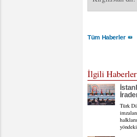
Tüm Haberler
İlgili Haberler
İstan
İrade
Türk Dil
imzalan
halklar
yöndeki 