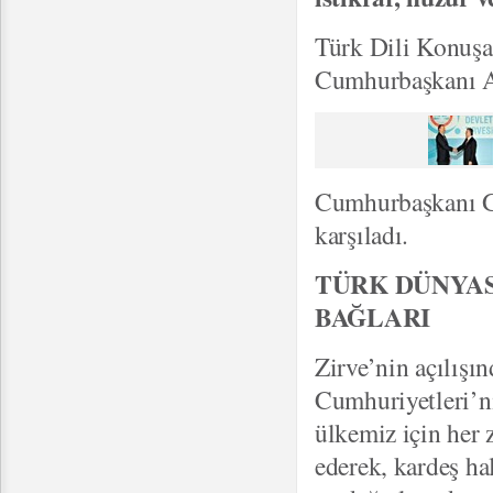
Türk Dili Konuşan
Cumhurbaşkanı Ab
Cumhurbaşkanı Gü
karşıladı.
TÜRK DÜNYAS
BAĞLARI
Zirve’nin açılış
Cumhuriyetleri’ni
ülkemiz için her 
ederek, kardeş hal