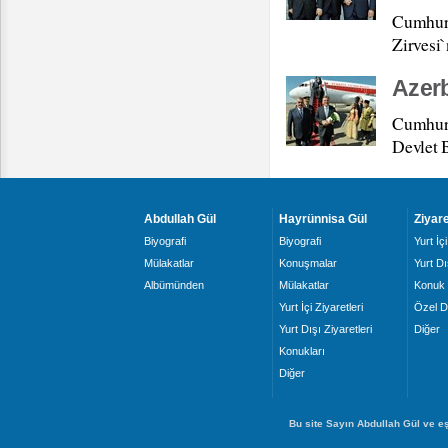
Cumhurb
Zirvesi`
Azerb
Cumhurb
Devlet 
Abdullah Gül
Hayrünnisa Gül
Ziyare
Biyografi
Biyografi
Yurt İçi
Mülakatlar
Konuşmalar
Yurt Dı
Albümünden
Mülakatlar
Konuk 
Yurt İçi Ziyaretleri
Özel D
Yurt Dışı Ziyaretleri
Diğer
Konukları
Diğer
Bu site Sayın Abdullah Gül ve eş