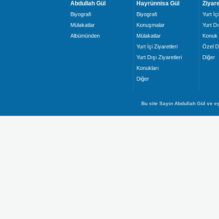
Abdullah Gül
Hayrünnisa Gül
Ziyare
Biyografi
Biyografi
Yurt İçi
Mülakatlar
Konuşmalar
Yurt Dı
Albümünden
Mülakatlar
Konuk 
Yurt İçi Ziyaretleri
Özel D
Yurt Dışı Ziyaretleri
Diğer
Konukları
Diğer
Bu site Sayın Abdullah Gül ve eş