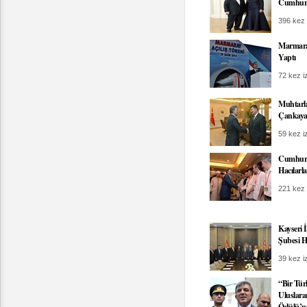
Cumhuri
396 kez 
Marmaray
Yaptı
72 kez iz
Muhtarla
Çankaya
59 kez iz
Cumhurb
Hacılarl
221 kez 
Kayseri 
Şubesi H
39 kez iz
“Bir Tü
Uluslara
Ödülü’n