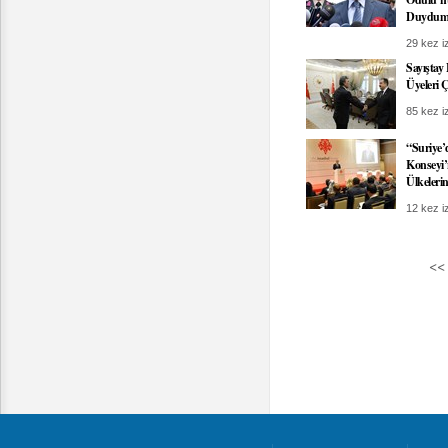
Duydum
29 kez iz
Sayıştay
Üyeleri
85 kez iz
“Suriye
Konseyi’
Ülkeleri
12 kez iz
<<