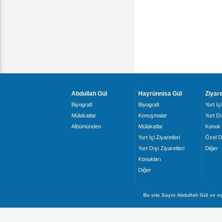
Abdullah Gül
Hayrünnisa Gül
Ziyare
Biyografi
Biyografi
Yurt İçi
Mülakatlar
Konuşmalar
Yurt Dı
Albümünden
Mülakatlar
Konuk 
Yurt İçi Ziyaretleri
Özel D
Yurt Dışı Ziyaretleri
Diğer
Konukları
Diğer
Bu site Sayın Abdullah Gül ve eş