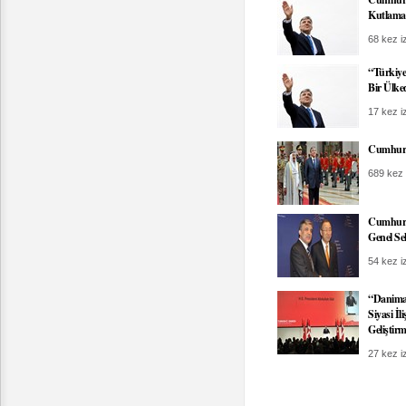
Kutlamal
68 kez iz
“Türkiye
Bir Ülke
17 kez iz
Cumhurb
689 kez 
Cumhurb
Genel Se
54 kez iz
“Danima
Siyasi İ
Geliştirm
27 kez iz