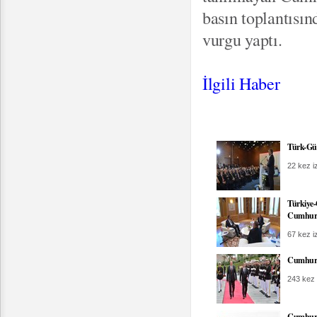
basın toplantısınd
vurgu yaptı.
İlgili Haber
Türk-Gü
22 kez iz
Türkiye-
Cumhurb
67 kez iz
Cumhurb
243 kez 
Cumhurba