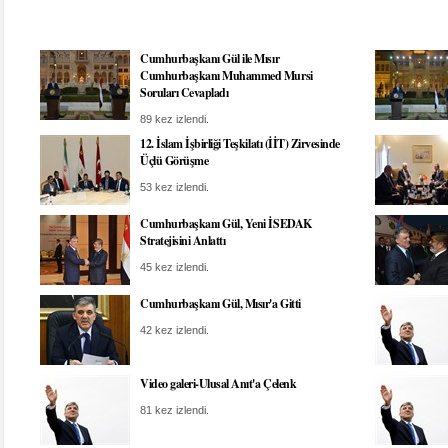
Cumhurbaşkanı Gül ile Mısır
Cumhurbaşkanı Muhammed Mursi
Soruları Cevapladı
89 kez izlendi.
12. İslam İşbirliği Teşkilatı (İİT) Zirvesinde
Üçlü Görüşme
53 kez izlendi.
Cumhurbaşkanı Gül, Yeni İSEDAK
Stratejisini Anlattı
45 kez izlendi.
Cumhurbaşkanı Gül, Mısır'a Gitti
42 kez izlendi.
Video galeri-Ulusal Anıt'a Çelenk
81 kez izlendi.