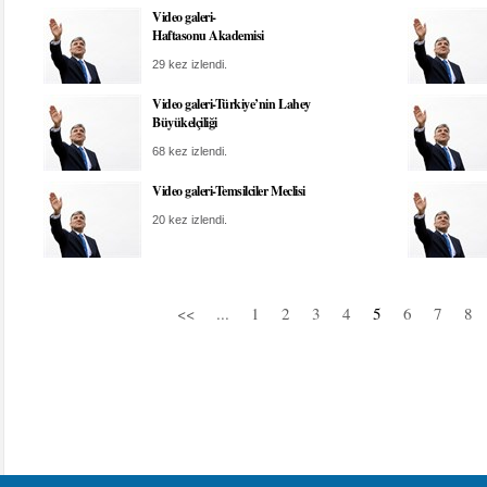
Video galeri-
Haftasonu Akademisi
29 kez izlendi.
Video galeri-Türkiye’nin Lahey
Büyükelçiliği
68 kez izlendi.
Video galeri-Temsilciler Meclisi
20 kez izlendi.
<<
...
1
2
3
4
5
6
7
8