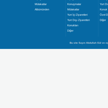
Mülakatlar
Konuşmalar
Yurt Dı
Albümünden
Mülakatlar
Konuk 
Yurt İçi Ziyaretleri
Özel D
Yurt Dışı Ziyaretleri
Diğer
Konukları
Diğer
Bu site Sayın Abdullah Gül ve eş