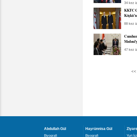
34 kez iz
KKTC Cu
Köşkü’n
88 kez iz
Cumhurba
Medeni'y
47 kez iz
<<
Abdullah Gül
Hayrünnisa Gül
Ziyare
Biyografi
Biyografi
Yurt İçi