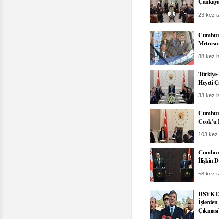
Çankaya
23 kez iz
Cumhurb
Metrosun
88 kez iz
Türkiye-
Heyeti 
33 kez iz
Cumhurb
Cook’u K
103 kez 
Cumhurb
İlişkin 
58 kez iz
HSYK Dü
İşlerden
Çıkması