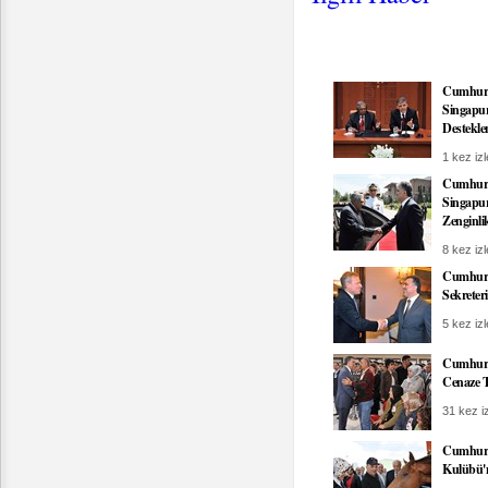
Cumhurba
Singapur
Destekle
1 kez izl
Cumhurb
Singapur
Zenginli
8 kez izl
Cumhurb
Sekreteri
5 kez izl
Cumhurba
Cenaze T
31 kez iz
Cumhurb
Kulübü'n