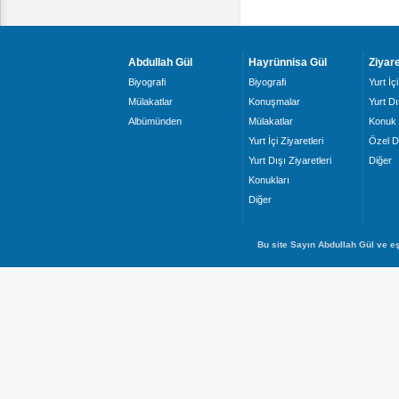
Abdullah Gül
Hayrünnisa Gül
Ziyare
Biyografi
Biyografi
Yurt İçi
Mülakatlar
Konuşmalar
Yurt Dı
Albümünden
Mülakatlar
Konuk 
Yurt İçi Ziyaretleri
Özel D
Yurt Dışı Ziyaretleri
Diğer
Konukları
Diğer
Bu site Sayın Abdullah Gül ve eş