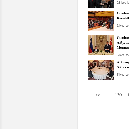
23 kez iz
Cumhurb
Kararlıl
1 kez izl
Cumhurb
AB'ye Ta
Memnuni
6 kez izl
Arkeolog
Sofrası'
5 kez izl
<<
...
130