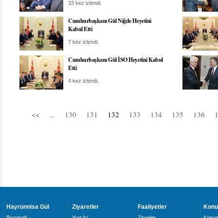
33 kez izlendi.
Cumhurbaşkanı Gül Niğde Heyetini
Kabul Etti
7 kez izlendi.
Cumhurbaşkanı Gül İSO Heyetini Kabul
Etti
4 kez izlendi.
<<
...
130
131
132
133
134
135
136
Hayrünnisa Gül
Ziyaretler
Faaliyetler
Konu
Biyografi
Yurt İçi
Zirveler
Konuş