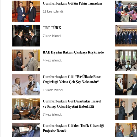
Cumhurbaşkanı Gül'ün Pekin Temasları
11 kez izlendi.
TRT TÜRK
7 kez izlendi.
BAE Dışişleri Bakanı Çankaya Köşkü'nde
4 kez izlendi.
Cumhurbaşkanı Gül: "Bir Ülkede Basın
Özgürlüğü Yoksa Çok Şey Noksandır"
13 kez izlendi.
Cumhurbaşkanı Gül Diyarbakır Ticaret
ve Sanayi Odası Heyetini Kabul Etti
7 kez izlendi.
Cumhurbaşkanı Gül'den Trafik Güvenliği
Projesine Destek