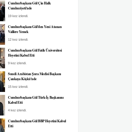
Cumhurbaşkanı Gül Çin Halk
Cumhuriyeti'nde
19 kez izlendi.
Cumhurbaşkanı Gül'den Yeni Atanan
Valilere Yemek
12 kez izlendi.
Cumhurbaşkanı Gül Fatih Üniversitesi
Heyetini Kabul Etti
9 kez izlendi.
Suudi Arabistan Şura Meclisi Başkanı
Çankaya Köşkü'nde
15 kez izlendi.
Cumhurbaşkanı Gül Türk-İş Başkanını
Kabul Etti
4 kez izlendi.
Cumhurbaşkanı Gül BBP Heyetini Kabul
Etti