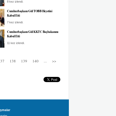
8 kez izlendi.
Cumhurbaşkanı Gül TOBB Heyetini
Kabul Etti
7 kez izlendi.
Cumhurbaşkanı Gül KKTC Başbakanını
Kabul Etti
11 kez izlendi.
137
138
139
140
...
>>
şmalar
malar