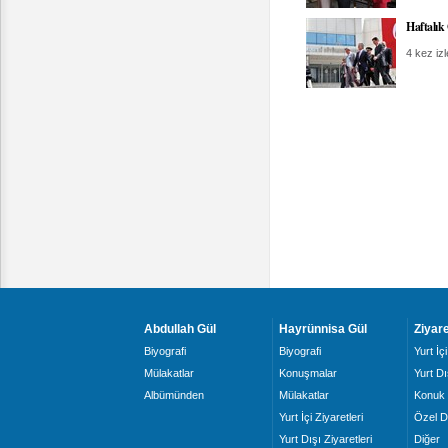
Haftalık
4 kez izl
Abdullah Gül
Hayrünnisa Gül
Ziyare
Biyografi
Biyografi
Yurt İçi
Mülakatlar
Konuşmalar
Yurt Dı
Albümünden
Mülakatlar
Konuk 
Yurt İçi Ziyaretleri
Özel D
Yurt Dışı Ziyaretleri
Diğer