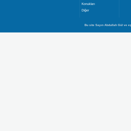
Konukları
Diğer
Bu site Sayın Abdullah Gül ve eş