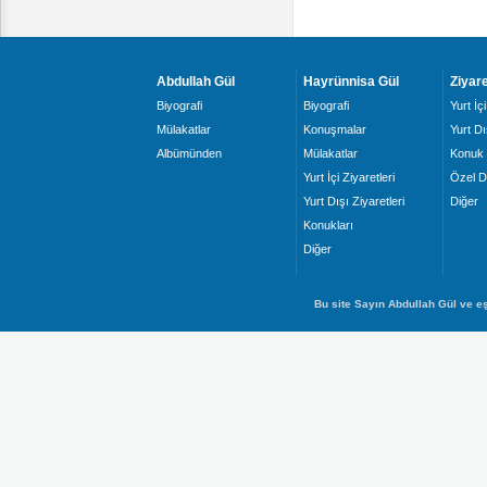
Abdullah Gül
Hayrünnisa Gül
Ziyare
Biyografi
Biyografi
Yurt İçi
Mülakatlar
Konuşmalar
Yurt Dı
Albümünden
Mülakatlar
Konuk 
Yurt İçi Ziyaretleri
Özel D
Yurt Dışı Ziyaretleri
Diğer
Konukları
Diğer
Bu site Sayın Abdullah Gül ve eş