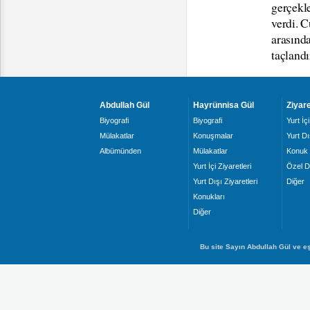
gerçekl
verdi. 
arasında
taçland
Abdullah Gül
Hayrünnisa Gül
Ziyare
Biyografi
Biyografi
Yurt İçi
Mülakatlar
Konuşmalar
Yurt Dı
Albümünden
Mülakatlar
Konuk 
Yurt İçi Ziyaretleri
Özel D
Yurt Dışı Ziyaretleri
Diğer
Konukları
Diğer
Bu site Sayın Abdullah Gül ve eş