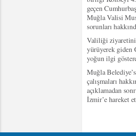
geçen Cumhurbaşka
Muğla Valisi Mus
sorunları hakkında
Valiliği ziyareti
yürüyerek giden 
yoğun ilgi göstere
Muğla Belediye’s
çalışmaları hakk
açıklamadan sonr
İzmir’e hareket et