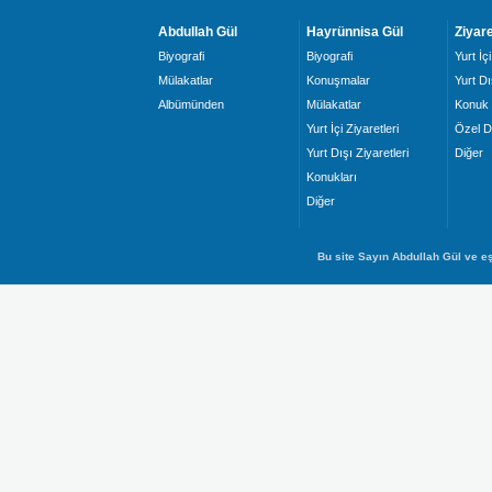
Abdullah Gül
Hayrünnisa Gül
Ziyare
Biyografi
Biyografi
Yurt İçi
Mülakatlar
Konuşmalar
Yurt Dı
Albümünden
Mülakatlar
Konuk 
Yurt İçi Ziyaretleri
Özel D
Yurt Dışı Ziyaretleri
Diğer
Konukları
Diğer
Bu site Sayın Abdullah Gül ve eş