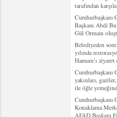
tarafından karşıl
Cumhurbaşkanı Gül
Başkanı Abdi Bulu
Gül Ormanı oluştu
Belediyeden sonr
yılında restorasy
Hamam’ı ziyaret e
Cumhurbaşkanı Gül
yakınları, gaziler
ile öğle yemeğind
Cumhurbaşkanı Gü
Konaklama Merke
AFAD Başkanı Fua