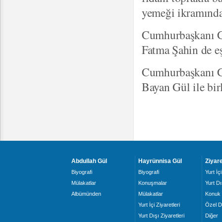
yemeği ikramında
Cumhurbaşkanı Gü
Fatma Şahin de eşl
Cumhurbaşkanı Gü
Bayan Gül ile bir
Abdullah Gül
Hayrünnisa Gül
Ziyare
Biyografi
Biyografi
Yurt İçi
Mülakatlar
Konuşmalar
Yurt Dı
Albümünden
Mülakatlar
Konuk 
Yurt İçi Ziyaretleri
Özel D
Yurt Dışı Ziyaretleri
Diğer