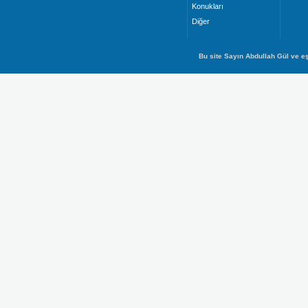
Konukları
Diğer
Bu site Sayın Abdullah Gül ve eş