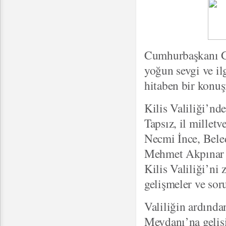
Cumhurbaşkanı Gü
yoğun sevgi ve il
hitaben bir konuş
Kilis Valiliği’n
Tapsız, il millet
Necmi İnce, Bele
Mehmet Akpınar t
Kilis Valiliği’ni
gelişmeler ve soru
Valiliğin ardınd
Meydanı’na geliş