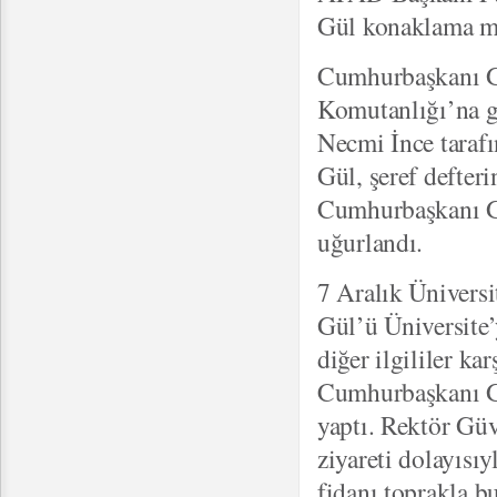
Gül konaklama me
Cumhurbaşkanı G
Komutanlığı’na g
Necmi İnce taraf
Gül, şeref defter
Cumhurbaşkanı Gül
uğurlandı.
7 Aralık Ünivers
Gül’ü Üniversite’
diğer ilgililer ka
Cumhurbaşkanı Gü
yaptı. Rektör Gü
ziyareti dolayısı
fidanı toprakla b