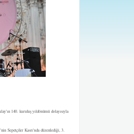
lay'ın 140. kuruluş yıldönümü dolayısıyla
in Sepetçiler Kasrı'nda düzenlediği, 3.