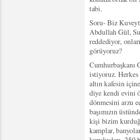
tabi.
Soru- Biz Kuveyt
Abdullah Gül, Su
reddediyor, onlar
görüyoruz?
Cumhurbaşkanı Gü
istiyoruz. Herkes 
altın kafesin için
diye kendi evini 
dönmesini arzu ed
başımızın üstünde
kişi bizim kurdu
kamplar, banyoları
kuruluşları, 250 