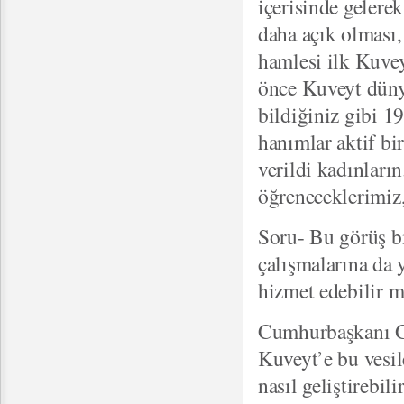
içerisinde gelere
daha açık olması
hamlesi ilk Kuvey
önce Kuveyt düny
bildiğiniz gibi 1
hanımlar aktif bi
verildi kadınlar
öğreneceklerimiz,
Soru- Bu görüş bi
çalışmalarına da 
hizmet edebilir m
Cumhurbaşkanı Gül
Kuveyt’e bu vesil
nasıl geliştirebi