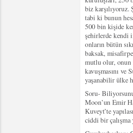
biz karşılıyoruz.
tabi ki bunun hes
500 bin kişide ke
şehirlerde kendi i
onların bütün sık
baksak, misafirpe
mutlu olur, onun 
kavuşmasını ve Su
yaşanabilir ülke h
Soru- Biliyorsunu
Moon’un Emir Hazr
Kuveyt’te yapılas
ciddi bir çalışma