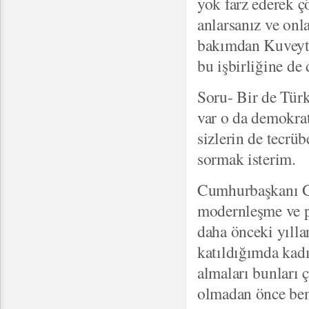
yok farz ederek 
anlarsanız ve onl
bakımdan Kuveyt –
bu işbirliğine de
Soru- Bir de Türk
var o da demokra
sizlerin de tecrüb
sormak isterim.
Cumhurbaşkanı Gü
modernleşme ve p
daha önceki yıll
katıldığımda kadı
almaları bunları
olmadan önce ben