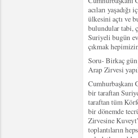
Cumhurbaşkanı Gü
acıları yaşadığı 
ülkesini açtı ve b
bulundular tabi, 
Suriyeli bugün e
çıkmak hepimizin
Soru- Birkaç gün
Arap Zirvesi yapı
Cumhurbaşkanı Gül
bir taraftan Suriy
taraftan tüm Körf
bir dönemde tecrü
Zirvesine Kuveyt’
toplantıların he