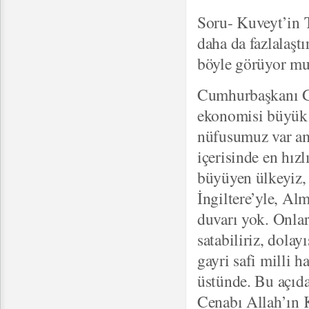
Soru- Kuveyt’in T
daha da fazlalaşt
böyle görüyor m
Cumhurbaşkanı G
ekonomisi büyük 
nüfusumuz var a
içerisinde en hız
büyüyen ülkeyiz, 
İngiltere’yle, Al
duvarı yok. Onlar 
satabiliriz, dola
gayri safi milli h
üstünde. Bu açıda
Cenabı Allah’ın K