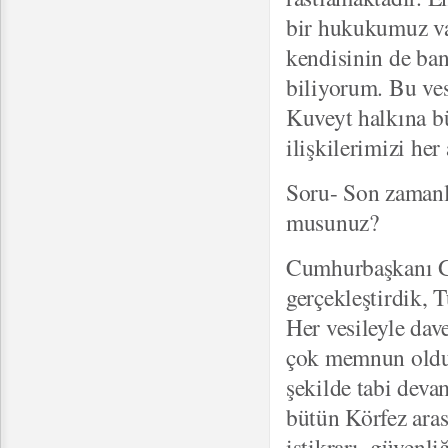
bir hukukumuz va
kendisinin de ban
biliyorum. Bu ves
Kuveyt halkına bü
ilişkilerimizi her
Soru- Son zamanla
musunuz?
Cumhurbaşkanı Gü
gerçekleştirdik, T
Her vesileyle dave
çok memnun oldum.
şekilde tabi deva
bütün Körfez aras
istikrarı, güvenli