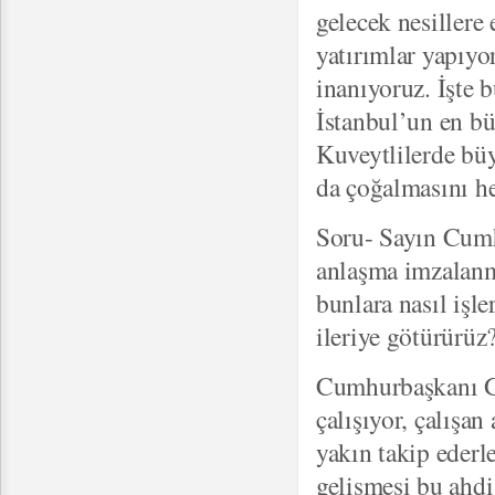
gelecek nesillere 
yatırımlar yapıyo
inanıyoruz. İşte 
İstanbul’un en bü
Kuveytlilerde büy
da çoğalmasını he
Soru- Sayın Cumh
anlaşma imzalanm
bunlara nasıl işl
ileriye götürürüz
Cumhurbaşkanı Gü
çalışıyor, çalışan
yakın takip ederle
gelişmesi bu ahd