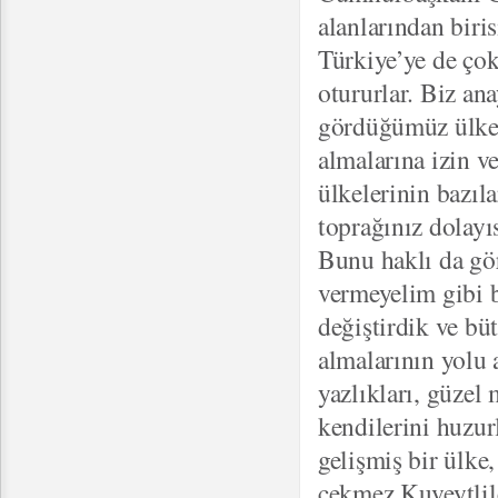
alanlarından biris
Türkiye’ye de çok
otururlar. Biz an
gördüğümüz ülkel
almalarına izin ve
ülkelerinin bazıl
toprağınız dolayı
Bunu haklı da gör
vermeyelim gibi b
değiştirdik ve bü
almalarının yolu 
yazlıkları, güzel 
kendilerini huzur
gelişmiş bir ülke
çekmez Kuveytlil