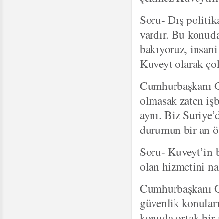
Soru- Dış politik
vardır. Bu konud
bakıyoruz, insani
Kuveyt olarak çok
Cumhurbaşkanı Gü
olmasak zaten işb
aynı. Biz Suriye’
durumun bir an ön
Soru- Kuveyt’in b
olan hizmetini na
Cumhurbaşkanı Gül
güvenlik konular
konuda ortak bir 