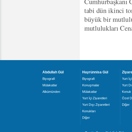
Cumhurbaşkanı G
tabi dün ikinci t
büyük bir mutlul
mutlulukları Cena
Abdullah Gül
Hayrünnisa Gül
Ziyare
Biyografi
Biyografi
Yurt İçi
Mülakatlar
Konuşmalar
Yurt Dı
Albümünden
Mülakatlar
Konuk 
Yurt İçi Ziyaretleri
Özel D
Yurt Dışı Ziyaretleri
Diğer
Konukları
Diğer