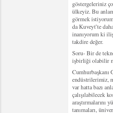
göstergeleriniz ç
ülkeyiz. Bu anlam
görmek istiyorum
da Kuveyt’te daha 
inanıyorum ki il
takdire değer.
Soru- Bir de tekn
işbirliği olabili
Cumhurbaşkanı Gül
endüstrilerimiz, 
var hatta bazı an
çalışılabilecek k
araştırmalarını y
tanımaları, üniver