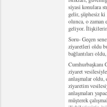
siyasi konulara s
gelir, şüphesiz ki
olunca, o zaman e
geliyor. İlişkil
Soru- Geçen sen
ziyaretleri oldu 
bağlantıları oldu
Cumhurbaşkanı Gül
ziyaret vesilesiy
anlaşmalar oldu,
ziyaretim vesiles
anlaşmaları yapa
müşterek çalışma