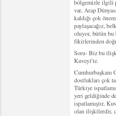
bölgemizle ilgil
var, Arap Dünyas
kaldığı çok öneml
paylaşacağız, bel
oluyor, bütün bu 
fikirlerinden doğ
Soru- Biz bu iliş
Kuveyt’te.
Cumhurbaşkanı Gül
dostlukları çok t
Türkiye ispatlamı
yeri geldiğinde d
ispatlamıştır, Kuv
olan ilişkilerdir,