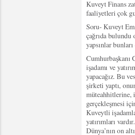
Kuveyt Finans za
faaliyetleri çok gu
Soru- Kuveyt Emi
çağrıda bulundu on
yapsınlar bunları 
Cumhurbaşkanı Gü
işadamı ve yatırım
yapacağız. Bu ves
şirketi yaptı, on
müteahhitlerine, 
gerçekleşmesi içi
Kuveytli işadamla
yatırımları vardı
Dünya’nın on alt