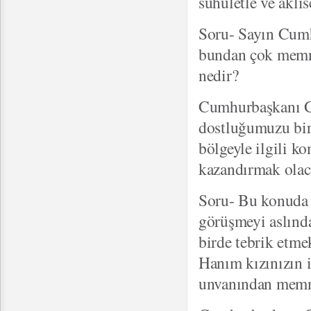
suhuletle ve aklı
Soru- Sayın Cumh
bundan çok memnu
nedir?
Cumhurbaşkanı Gü
dostluğumuzu bir 
bölgeyle ilgili ko
kazandırmak olac
Soru- Bu konuda 
görüşmeyi aslında
birde tebrik etme
Hanım kızınızın i
unvanından mem