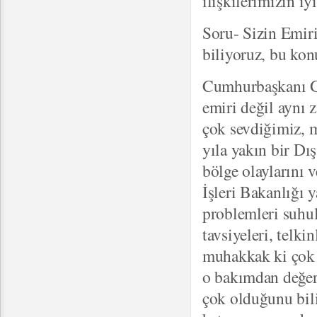
ilişkilerimizin i
Soru- Sizin Emiri
biliyoruz, bu kon
Cumhurbaşkanı Gü
emiri değil aynı
çok sevdiğimiz, m
yıla yakın bir Dış
bölge olaylarını 
İşleri Bakanlığı
problemleri suhul
tavsiyeleri, telki
muhakkak ki çok 
o bakımdan değer
çok olduğunu bil