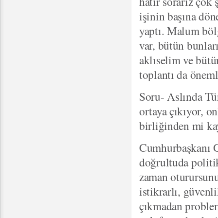
hatır sorarız çok
işinin başına dön
yaptı. Malum bölg
var, bütün bunları
aklıselim ve büt
toplantı da öneml
Soru- Aslında Tür
ortaya çıkıyor, 
birliğinden mi k
Cumhurbaşkanı Gül
doğrultuda politi
zaman oturursunuz
istikrarlı, güven
çıkmadan problem