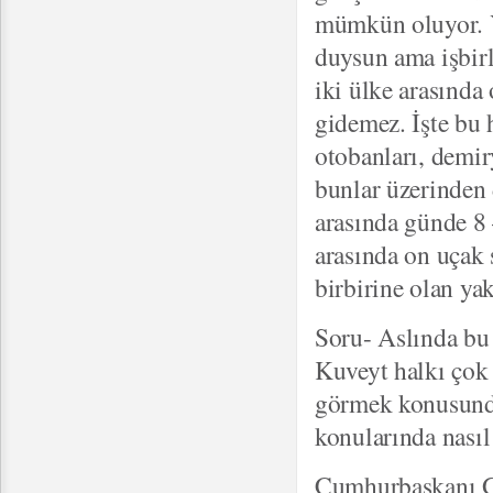
mümkün oluyor. Y
duysun ama işbirl
iki ülke arasında
gidemez. İşte bu 
otobanları, demir
bunlar üzerinden 
arasında günde 8 
arasında on uçak 
birbirine olan ya
Soru- Aslında bu 
Kuveyt halkı çok 
görmek konusunda
konularında nasıl 
Cumhurbaşkanı Gül