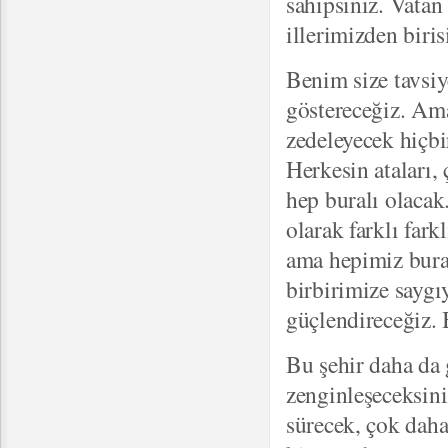
sahipsiniz. Vatan 
illerimizden biris
Benim size tavsiy
göstereceğiz. Ama
zedeleyecek hiçbi
Herkesin ataları,
hep buralı olacak.
olarak farklı fark
ama hepimiz bural
birbirimize saygı
güçlendireceğiz.
Bu şehir daha da 
zenginleşeceksini
sürecek, çok daha