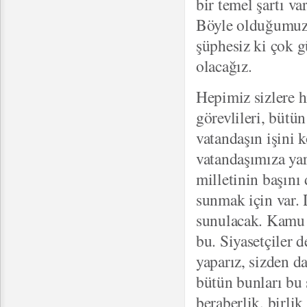
bir temel şartı va
Böyle olduğumuz s
şüphesiz ki çok g
olacağız.
Hepimiz sizlere 
görevlileri, bütün
vatandaşın işini 
vatandaşımıza yar
milletinin başını
sunmak için var. 
sunulacak. Kamu g
bu. Siyasetçiler d
yaparız, sizden da
bütün bunları bu 
beraberlik, birlik