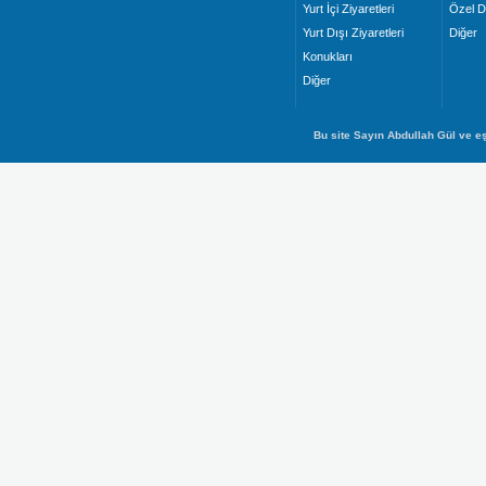
Yurt İçi Ziyaretleri
Özel D
Yurt Dışı Ziyaretleri
Diğer
Konukları
Diğer
Bu site Sayın Abdullah Gül ve eş