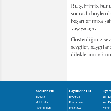
Bu şehrimiz bunu
sonra da böyle o
başarılarımıza şa
yaşayacağız.
Gösterdiğiniz se
sevgiler, saygıla
dileklerimi götür
Abdullah Gül
Hayrünnisa Gül
Ziyare
Biyografi
Biyografi
Yurt İçi
Mülakatlar
Konuşmalar
Yurt Dı
Albümünden
Mülakatlar
Konuk 