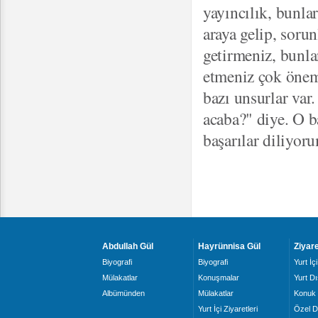
yayıncılık, bunla
araya gelip, soru
getirmeniz, bunla
etmeniz çok önem
bazı unsurlar var
acaba?" diye. O b
başarılar diliyor
Abdullah Gül
Hayrünnisa Gül
Ziyare
Biyografi
Biyografi
Yurt İçi
Mülakatlar
Konuşmalar
Yurt Dı
Albümünden
Mülakatlar
Konuk 
Yurt İçi Ziyaretleri
Özel D