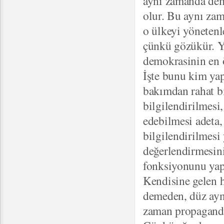
aynı zamanda dem
olur. Bu aynı zama
o ülkeyi yönetenle
çünkü gözükür. Ya
demokrasinin en ön
İşte bunu kim yap
bakımdan rahat bi
bilgilendirilmesi,
edebilmesi adeta,
bilgilendirilmesi
değerlendirmesini
fonksiyonunu yapa
Kendisine gelen h
demeden, düz ayna
zaman propaganday