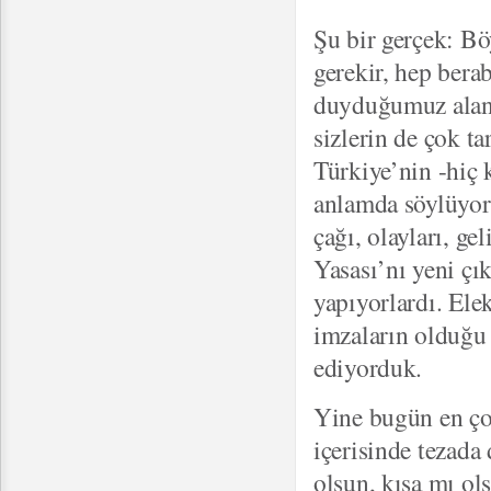
Şu bir gerçek: B
gerekir, hep berab
duyduğumuz alanla
sizlerin de çok ta
Türkiye’nin -hiç 
anlamda söylüyoru
çağı, olayları, ge
Yasası’nı yeni çık
yapıyorlardı. Ele
imzaların olduğu 
ediyorduk.
Yine bugün en çok
içerisinde tezada
olsun, kısa mı ol