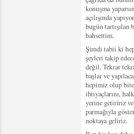
konuşma yaparsın
açılışında yapıyo
bugün tartışılan 
bahsettim.
Şimdi tabii ki he
şeyleri takip ede
değil. Tekrar tekr
başlar ve yapılac
hepimiz olup biten
ihtiyaçlarını, hal
yerine getiririz 
parmağıyla göster
noktaya geliriz.