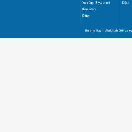
Yurt Dışı Ziyaretleri
Diğer
Konukları
Diğer
Bu site Sayın Abdullah Gül ve eş