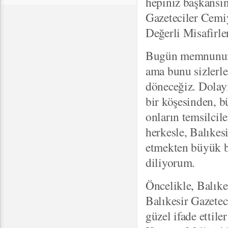
hepiniz başkansın
Gazeteciler Cemi
Değerli Misafirler
Bugün memnunum g
ama bunu sizlerle
döneceğiz. Dolayı
bir köşesinden, b
onların temsilcile
herkesle, Balıkes
etmekten büyük b
diliyorum.
Öncelikle, Balıke
Balıkesir Gazete
güzel ifade ettile