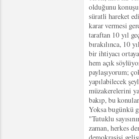
olduğunu konuşur
süratli hareket e
karar vermesi ger
taraftan 10 yıl g
bırakılınca, 10 yı
bir ihtiyacı orta
hem açık söylüyo
paylaşıyorum; çok
yapılabilecek şeyl
müzakerelerini ya
bakıp, bu konular
Yoksa bugünkü gi
"Tutuklu sayısın
zaman, herkes der
demokrasisi geliş