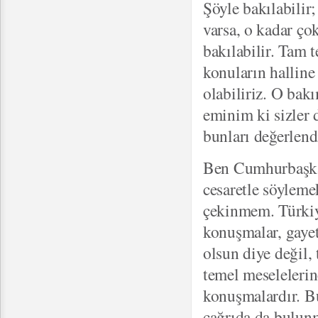
Şöyle bakılabilir;
varsa, o kadar ço
bakılabilir. Tam 
konuların halline
olabiliriz. O bak
eminim ki sizler 
bunları değerlend
Ben Cumhurbaşkan
cesaretle söylem
çekinmem. Türkiy
konuşmalar, gayet
olsun diye değil, 
temel meselelerin
konuşmalardır. Bu
çağrıda da bulun