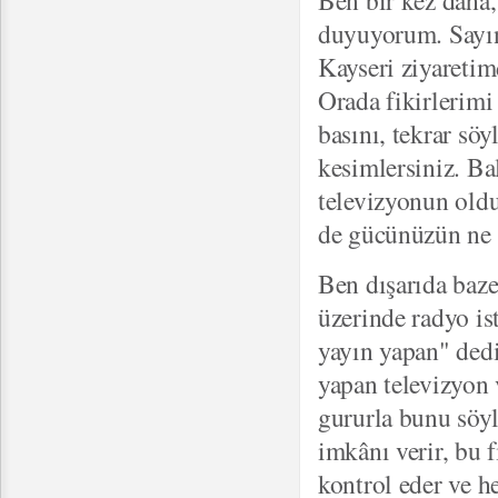
Ben bir kez daha
duyuyorum. Sayın 
Kayseri ziyareti
Orada fikirlerimi 
basını, tekrar sö
kesimlersiniz. Ba
televizyonun old
de gücünüzün ne o
Ben dışarıda baz
üzerinde radyo is
yayın yapan" dedi
yapan televizyon 
gururla bunu söy
imkânı verir, bu 
kontrol eder ve he