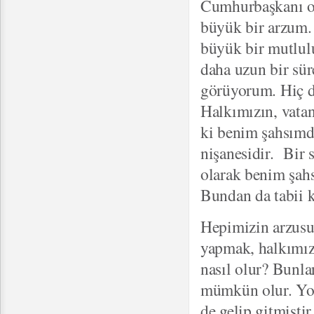
Cumhurbaşkanı ol
büyük bir arzum.
büyük bir mutlulu
daha uzun bir sü
görüyorum. Hiç d
Halkımızın, vatan
ki benim şahsımd
nişanesidir. Bir 
olarak benim şahs
Bundan da tabii 
Hepimizin arzusu
yapmak, halkımız
nasıl olur? Bunla
mümkün olur. Yoks
de gelip gitmiştir