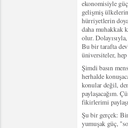
ekonomisiyle güçl
gelişmiş ülkeleri
hürriyetlerin doy
daha muhakkak ki
olur. Dolayısıyla
Bu bir tarafta dev
üniversiteler, hep 
Şimdi basın mensu
herhalde konuşaca
konular değil, de
paylaşacağım. Çü
fikirlerimi payla
Şu bir gerçek: Bi
yumuşak güç, "so