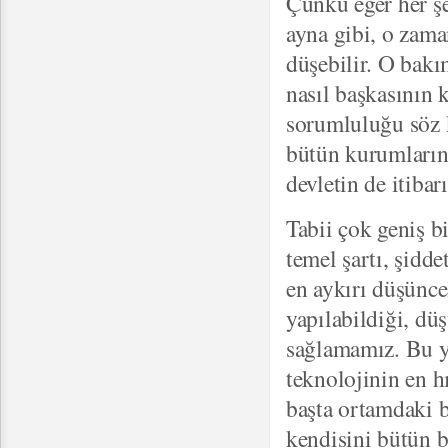
Çünkü eğer her şe
ayna gibi, o zama
düşebilir. O bakı
nasıl başkasının 
sorumluluğu söz k
bütün kurumların i
devletin de itiba
Tabii çok geniş b
temel şartı, şidd
en aykırı düşüncel
yapılabildiği, düş
sağlamamız. Bu ya
teknolojinin en hı
başta ortamdaki b
kendisini bütün b