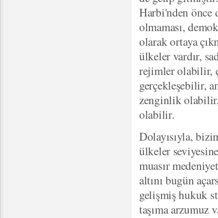
Harbi'nden önce 
olmaması, demokr
olarak ortaya çık
ülkeler vardır, sa
rejimler olabilir, 
gerçekleşebilir,
zenginlik olabili
olabilir.
Dolayısıyla, bizi
ülkeler seviyesin
muasır medeniyet 
altını bugün açar
gelişmiş hukuk st
taşıma arzumuz va