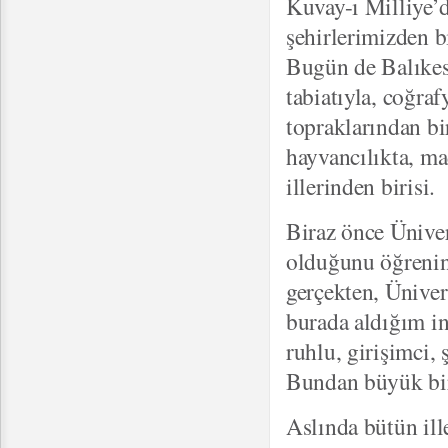
Kuvay-ı Milliye’d
şehirlerimizden bi
Bugün de Balıkesi
tabiatıyla, coğraf
topraklarından bir
hayvancılıkta, ma
illerinden birisi.
Biraz önce Ünivers
olduğunu öğrenin
gerçekten, Ünive
burada aldığım in
ruhlu, girişimci, 
Bundan büyük bi
Aslında bütün ill