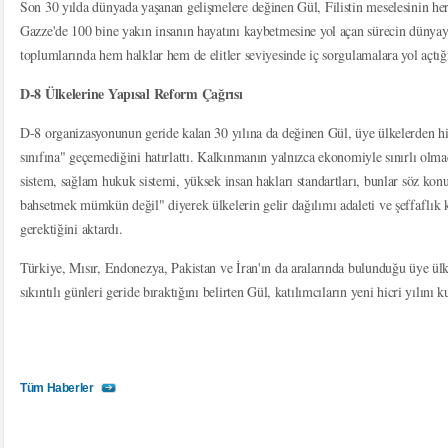
Son 30 yılda dünyada yaşanan gelişmelere değinen Gül, Filistin meselesinin he
Gazze'de 100 bine yakın insanın hayatını kaybetmesine yol açan sürecin dünyay
toplumlarında hem halklar hem de elitler seviyesinde iç sorgulamalara yol açtığın
D-8 Ülkelerine Yapısal Reform Çağrısı
D-8 organizasyonunun geride kalan 30 yılına da değinen Gül, üye ülkelerden hi
sınıfına" geçemediğini hatırlattı. Kalkınmanın yalnızca ekonomiyle sınırlı olm
sistem, sağlam hukuk sistemi, yüksek insan hakları standartları, bunlar söz k
bahsetmek mümkün değil"
diyerek ülkelerin gelir dağılımı adaleti ve şeffaflık
gerektiğini aktardı.
Türkiye, Mısır, Endonezya, Pakistan ve İran'ın da aralarında bulunduğu üye ülkel
sıkıntılı günleri geride bıraktığını belirten Gül, katılımcıların yeni hicri yılın
Tüm Haberler