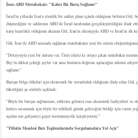
İran-ABD Mutabakatı: "Kalıcı Bir Barış Sağlanır"
İsrail'in yıllardır İran'a yönelik bir saldırı planı içinde olduğunu belirten Gül, 
düşmediğini ve saldırının ABD ile İsrail tarafından gerçekleştirildiğini ifade etti
karşı hazırlıklı olduğunu aktaran Gül, İran'ın direnişiyle ABD ve İsrail'in ilk kez
Gül, İran ile ABD arasında sağlanan mutabakatın yeni bir zemin oluşturduğunu b
"Dolayısıyla yeni bir durum var. Ümit ederiz ki ortaya çıkan mutabakat memnun
Bey'in dikkat çektiği şeyler var ama bunların doğrusu aşılacağını tahmin ediyor
sağlanır."
Barışın bölge ülkeleri için ekonomik bir zorunluluk olduğunu ifade eden Gül, ç
tükettiğini şu sözlerle açıkladı:
"Böyle bir barışın sağlanması, istikrara gelmesi esas ekonomik faaliyetleri ve 
herkes savunmak için böyle bir tehlikeli günün geleceğini bildiği için varını y
açıdan son gelişmeyi gayet memnuniyetle karşılıyorum."
"Filistin Meselesi Batı Toplumlarında Sorgulamalara Yol Açtı"