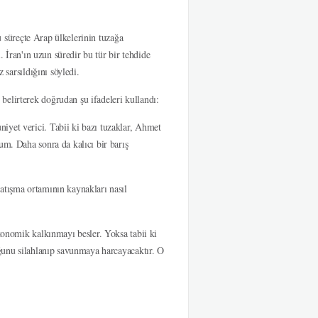
bu süreçte Arap ülkelerinin tuzağa
. İran'ın uzun süredir bu tür bir tehdide
 sarsıldığını söyledi.
elirterek doğrudan şu ifadeleri kullandı:
iyet verici. Tabii ki bazı tuzaklar, Ahmet
um. Daha sonra da kalıcı bir barış
atışma ortamının kaynakları nasıl
ekonomik kalkınmayı besler. Yoksa tabii ki
oğunu silahlanıp savunmaya harcayacaktır. O