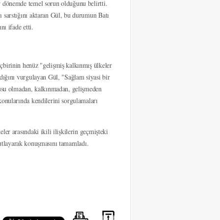
r dönemde temel sorun olduğunu belirtti.
ı sarstığını aktaran Gül, bu durumun Batı
ı ifade etti.
çbirinin henüz "gelişmiş kalkınmış ülkeler
adığını vurgulayan Gül,
"Sağlam siyasi bir
onusu olmadan, kalkınmadan, gelişmeden
 konularında kendilerini sorgulamaları
er arasındaki ikili ilişkilerin geçmişteki
ı kutlayarak konuşmasını tamamladı.