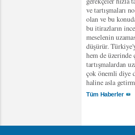
gerekçeler hızla 
ve tartışmaları n
olan ve bu konuda
bu itirazların inc
meselenin uzaması
düşürür. Türkiye'
hem de üzerinde ç
tartışmalardan u
çok önemli diye d
haline asla getir
Tüm Haberler