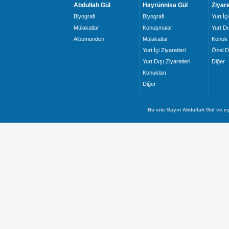
Abdullah Gül
Hayrünnisa Gül
Ziyare
Biyografi
Biyografi
Yurt İçi
Mülakatlar
Konuşmalar
Yurt Dı
Albümünden
Mülakatlar
Konuk 
Yurt İçi Ziyaretleri
Özel D
Yurt Dışı Ziyaretleri
Diğer
Konukları
Diğer
Bu site Sayın Abdullah Gül ve eş