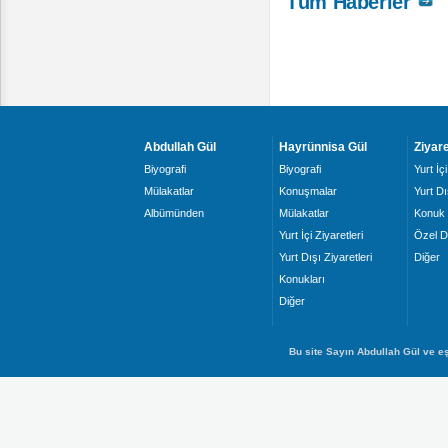
Tüm Haberler
Abdullah Gül
Hayrünnisa Gül
Ziyare
Biyografi
Biyografi
Yurt İçi
Mülakatlar
Konuşmalar
Yurt Dı
Albümünden
Mülakatlar
Konuk 
Yurt İçi Ziyaretleri
Özel D
Yurt Dışı Ziyaretleri
Diğer
Konukları
Diğer
Bu site Sayın Abdullah Gül ve eş