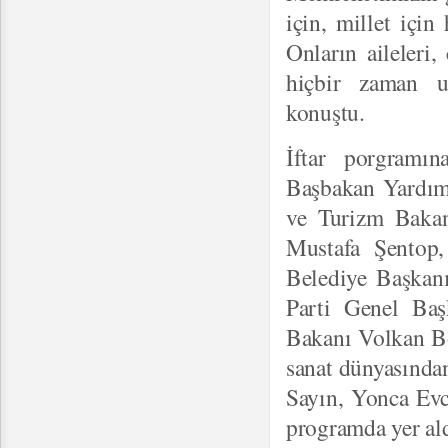
için, millet için
Onların aileleri,
hiçbir zaman un
konuştu.
İftar porgramı
Başbakan Yardımc
ve Turizm Baka
Mustafa Şentop,
Belediye Başkan
Parti Genel Baş
Bakanı Volkan Bo
sanat dünyasında
Sayın, Yonca Evc
programda yer ald