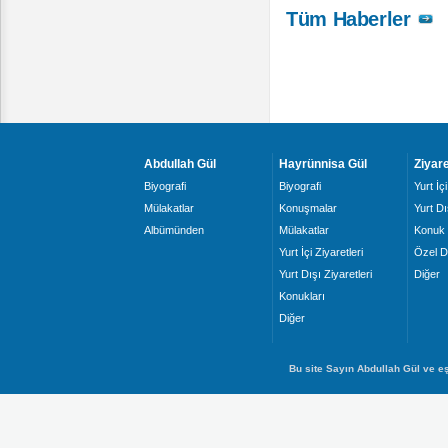
Tüm Haberler
Abdullah Gül
Hayrünnisa Gül
Ziyare
Biyografi
Biyografi
Yurt İçi
Mülakatlar
Konuşmalar
Yurt Dı
Albümünden
Mülakatlar
Konuk 
Yurt İçi Ziyaretleri
Özel D
Yurt Dışı Ziyaretleri
Diğer
Konukları
Diğer
Bu site Sayın Abdullah Gül ve eş