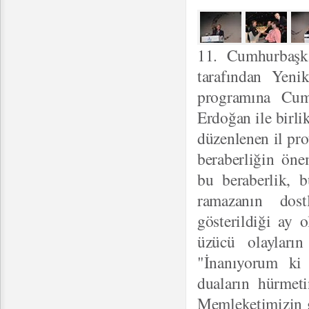
11. Cumhurbaşka
tarafından Yeni
programına Cum
Erdoğan ile birli
düzenlenen il pro
beraberliğin öne
bu beraberlik, 
ramazanın dostl
gösterildiği ay 
üzücü olayları
"İnanıyorum ki
duaların hürmeti
Memleketimizin ge