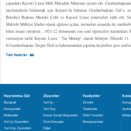
yaşındaki Kayseri Lisesi Milli Mücadele Müzesini ziyaret etti. Cumhurbaşka
incelemelerde bulunmak için Kayseri’de bulunan Cumhurbaşkanı Gül’e, müz
Belediye Başkanı Mustafa Çelik ve Kayseri Lisesi yöneticileri eşlik etti.
Mektebi Mülkiye İdadisi olarak eğitime açılan, mezunları arasında iki cumhurba
bilim insanı yetiştiren , 1921-22 döneminde son sınıf öğrencileri katıldıkları
veremeyen tarihi Kayseri Lisesi ‘ Taş Mektep’ olarak biliniyor. Müzede 1
8.Cumhurbaşkanı Turgut Özal’ın balmumundan yapılma heykelleri aynı sınıfta fa
Tüm Haberler
Hayrünnisa Gül
Ziyaretler
Faaliyetler
Konu
Biyografi
Yurt İçi
Zirveler
Konuş
Konuşmalar
Yurt Dışı
Toplantılar
Açıkl
Mülakatlar
Konuk Devlet Başkanları
Ödül Törenleri
Mülaka
Yurt İçi Ziyaretleri
Özel Dosyalar
Resepsiyonlar
Yurt Dışı Ziyaretleri
Diğer