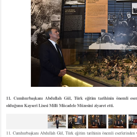
11. Cumhurbaşkanı Abdullah Gül, Türk eğitim tarihinin önemli ese
olduğunu Kayseri Lisesi Milli Mücadele Müzesini ziyaret etti.
11. Cumhurbaşkanı Abdullah Gül, Türk eğitim tarihinin önemli eserlerinde