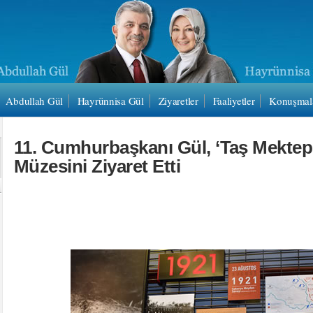
Abdullah Gül
Hayrünnisa Gül
Ziyaretler
Faaliyetler
Konuşmal
11. Cumhurbaşkanı Gül, ‘Taş Mektep’
Müzesini Ziyaret Etti