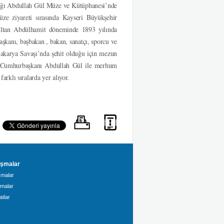
nlığı Abdullah Gül Müze ve Kütüphanesi’nde
e ziyareti sırasında Kayseri Büyükşehir
 Sultan Abdülhamit döneminde 1893 yılında
şkanı, başbakan , bakan, sanatçı, sporcu ve
 Sakarya Savaşı’nda şehit olduğu için mezun
1. Cumhurbaşkanı Abdullah Gül ile merhum
rklı sıralarda yer alıyor.
şmalar
malar
amalar
tlar