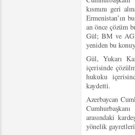
kısmını geri alma
Ermenistan’ın bu
an önce çözüm bul
Gül; BM ve AGİT 
yeniden bu konuya
Gül, Yukarı Kar
içerisinde çözül
hukuku içerisi
kaydetti.
Azerbaycan Cumhu
Cumhurbaşkanı 
arasındaki karde
yönelik gayretler