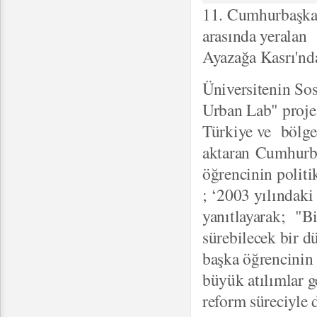
11. Cumhurbaşkan
arasında yeralan
Ayazağa Kasrı'nda
Üniversitenin Sos
Urban Lab" projes
Türkiye ve bölged
aktaran Cumhurbaş
öğrencinin politi
; ‘2003 yılındaki
yanıtlayarak; "Bi
sürebilecek bir d
başka öğrencinin 
büyük atılımlar ge
reform süreciyle 