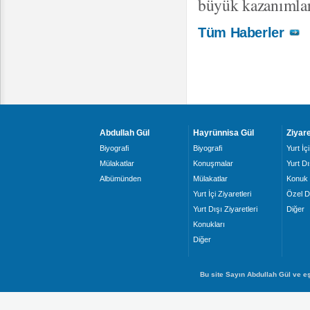
büyük kazanımlar 
Tüm Haberler
Abdullah Gül
Hayrünnisa Gül
Ziyare
Biyografi
Biyografi
Yurt İçi
Mülakatlar
Konuşmalar
Yurt Dı
Albümünden
Mülakatlar
Konuk 
Yurt İçi Ziyaretleri
Özel D
Yurt Dışı Ziyaretleri
Diğer
Konukları
Diğer
Bu site Sayın Abdullah Gül ve eş