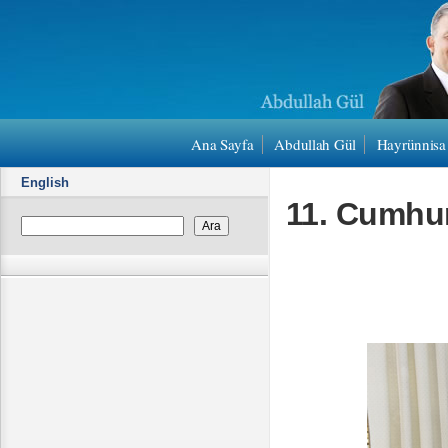
Ana Sayfa
Abdullah Gül
Hayrünnisa
English
11. Cumhur