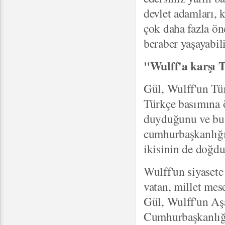
devlet adamları, k
çok daha fazla ön
beraber yaşayabil
"Wulff'a karşı T
Gül, Wulff'un Tür
Türkçe basımına 
duyduğunu ve bun
cumhurbaşkanlığı
ikisinin de doğduk
Wulff'un siyasete 
vatan, millet mese
Gül, Wulff'un Aş
Cumhurbaşkanlığı 