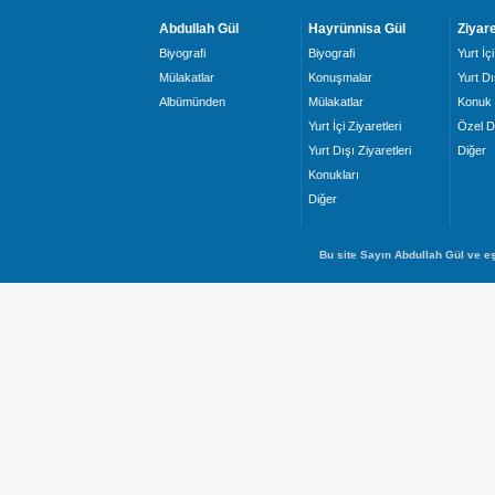
Abdullah Gül
Hayrünnisa Gül
Ziyare
Biyografi
Biyografi
Yurt İçi
Mülakatlar
Konuşmalar
Yurt Dı
Albümünden
Mülakatlar
Konuk 
Yurt İçi Ziyaretleri
Özel D
Yurt Dışı Ziyaretleri
Diğer
Konukları
Diğer
Bu site Sayın Abdullah Gül ve eş