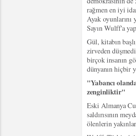
demokrasinin de 
rağmen en iyi ida
Ayak oyunlarını y
Sayın Wulff'a yap
Gül, kitabın başl
zirveden düşmed
birçok insanın gö
dünyanın hiçbir y
"Yabancı olanda
zenginliktir"
Eski Almanya Cum
saldırısının meyda
ölenlerin yakınlar