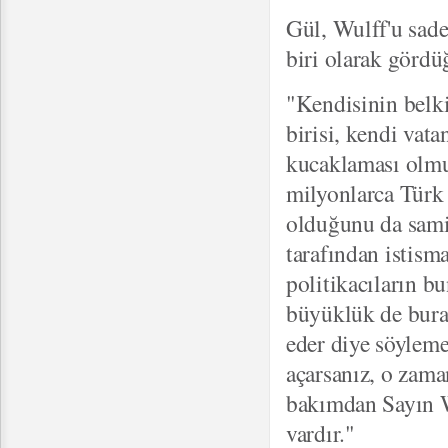
Gül, Wulff'u sadec
biri olarak gördü
"Kendisinin belki
birisi, kendi vat
kucaklaması olmuş
milyonlarca Türk 
olduğunu da samim
tarafından istism
politikacıların b
büyüklük de burad
eder diye söyleme
açarsanız, o zama
bakımdan Sayın Wu
vardır."