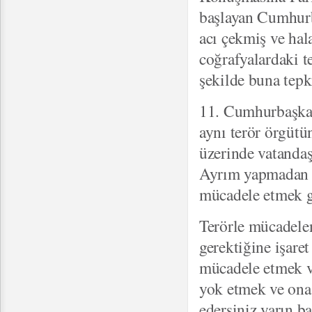
başlayan Cumhurb
acı çekmiş ve hal
coğrafyalardaki te
şekilde buna tepk
11. Cumhurbaşkan
aynı terör örgütü
üzerinde vatandaş
Ayrım yapmadan g
mücadele etmek g
Terörle mücadelen
gerektiğine işare
mücadele etmek ve
yok etmek ve ona 
edersiniz yarın ba