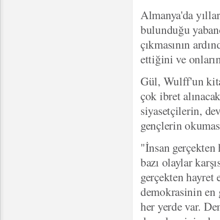
Almanya'da yıllar
bulunduğu yabancı
çıkmasının ardınd
ettiğini ve onları
Gül, Wulff'un kit
çok ibret alınaca
siyasetçilerin, de
gençlerin okumasın
"İnsan gerçekten
bazı olaylar karş
gerçekten hayret e
demokrasinin en g
her yerde var. De