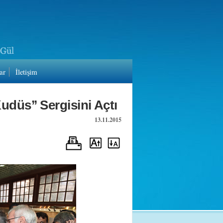
ar
İletişim
düs’’ Sergisini Açtı
13.11.2015