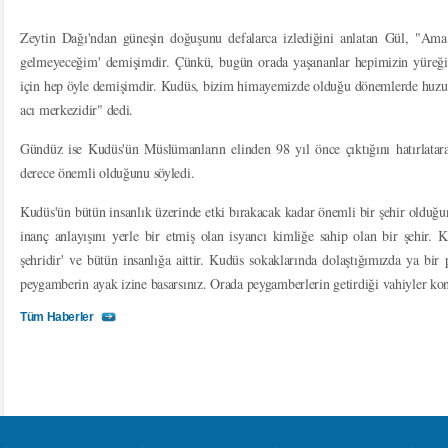
Zeytin Dağı'ndan güneşin doğuşunu defalarca izlediğini anlatan Gül, "Ama
gelmeyeceğim' demişimdir. Çünkü, bugün orada yaşananlar hepimizin yüreği
için hep öyle demişimdir. Kudüs, bizim himayemizde olduğu dönemlerde huzur
acı merkezidir" dedi.
Gündüz ise Kudüs'ün Müslümanların elinden 98 yıl önce çıktığını hatırlatara
derece önemli olduğunu söyledi.
Kudüs'ün bütün insanlık üzerinde etki bırakacak kadar önemli bir şehir olduğu
inanç anlayışını yerle bir etmiş olan isyancı kimliğe sahip olan bir şehir. 
şehridir' ve bütün insanlığa aittir. Kudüs sokaklarında dolaştığımızda ya bi
peygamberin ayak izine basarsınız. Orada peygamberlerin getirdiği vahiyler konu
Tüm Haberler