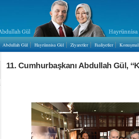
Abdullah Gül
Hayrünnisa Gül
Ziyaretler
Faaliyetler
Konuşmal
11. Cumhurbaşkanı Abdullah Gül, ‘‘Ku