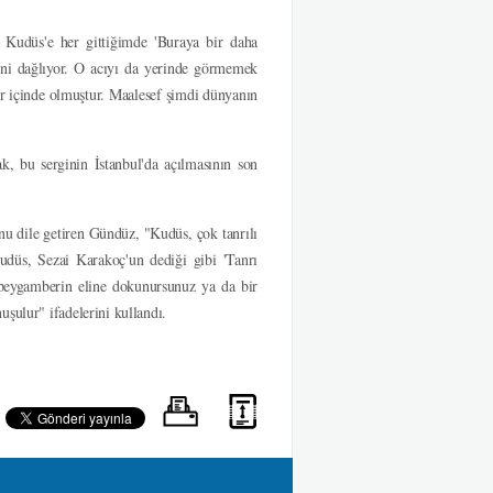
 Kudüs'e her gittiğimde 'Buraya bir daha
ni dağlıyor. O acıyı da yerinde görmemek
 içinde olmuştur. Maalesef şimdi dünyanın
k, bu serginin İstanbul'da açılmasının son
nu dile getiren Gündüz, "Kudüs, çok tanrılı
Kudüs, Sezai Karakoç'un dediği gibi 'Tanrı
r peygamberin eline dokunursunuz ya da bir
şulur" ifadelerini kullandı.