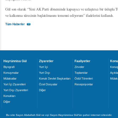
Gül son olarak “Yeni AK Parti döneminde kapsayıcı ve uzlaştırıcı bir üslupla Tü
ve kalkınma sürecinin başlatılmasını temenni ediyorum” ifadelerini kullandı.
Tüm Haberler
Hayrünnisa Gül
Ziyaretler
Faaliyetler
Konu
Biyografi
Yurt İçi
Zirveler
Konuş
Konuşmalar
Yurt Dışı
Toplantılar
Açıkl
Mülakatlar
Konuk Devlet Başkanları
Ödül Törenleri
Mülaka
Yurt İçi Ziyaretleri
Özel Dosyalar
Resepsiyonlar
Yurt Dışı Ziyaretleri
Diğer
Konukları
Diğer
Bu site Sayın Abdullah Gül ve eşi Sayın Hayrünnisa Gül'ün şahsi internet sitesidir.