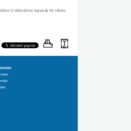
rkiye’yi daha ileriye taşıyacak bir reform
şmalar
malar
amalar
tlar