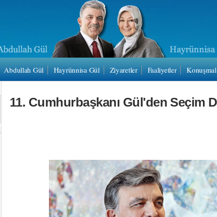
Abdullah Gül
Hayrünnisa Gül
Ziyaretler
Faaliyetler
Konuşmal
11. Cumhurbaşkanı Gül'den Seçim D