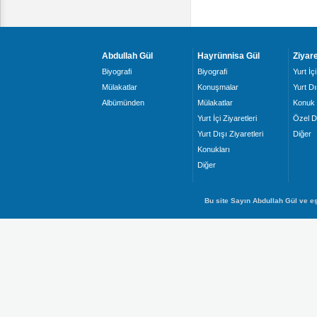
Abdullah Gül
Hayrünnisa Gül
Ziyare
Biyografi
Biyografi
Yurt İçi
Mülakatlar
Konuşmalar
Yurt Dı
Albümünden
Mülakatlar
Konuk 
Yurt İçi Ziyaretleri
Özel D
Yurt Dışı Ziyaretleri
Diğer
Konukları
Diğer
Bu site Sayın Abdullah Gül ve eş