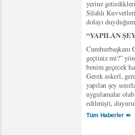
yerine getirdikle
Silahlı Kuvvetler
dolayı duyduğumu
“YAPILAN ŞE
Cumhurbaşkanı Gü
geçtiniz mi?” yön
benim geçecek hal
Gerek askerî, ger
yapılan şey sınır
uygulamalar olabi
edilmişti, duyuru
Tüm Haberler