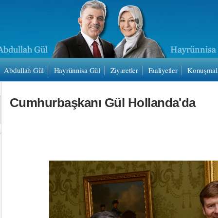
Abdullah Gül
Hayrünnisa Gül
Ziyaretler
Faaliyetler
Konuşmal
Cumhurbaşkanı Gül Hollanda'da