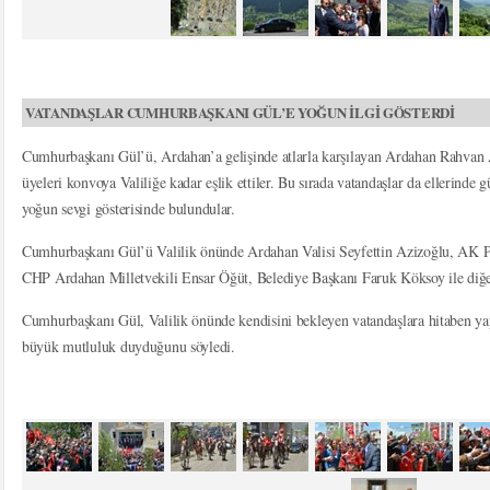
VATANDAŞLAR CUMHURBAŞKANI GÜL’E YOĞUN İLGİ GÖSTERDİ
Cumhurbaşkanı Gül’ü, Ardahan’a gelişinde atlarla karşılayan Ardahan Rahvan 
üyeleri konvoya Valiliğe kadar eşlik ettiler. Bu sırada vatandaşlar da ellerinde
yoğun sevgi gösterisinde bulundular.
Cumhurbaşkanı Gül’ü Valilik önünde Ardahan Valisi Seyfettin Azizoğlu, AK Pa
CHP Ardahan Milletvekili Ensar Öğüt, Belediye Başkanı Faruk Köksoy ile diğer i
Cumhurbaşkanı Gül, Valilik önünde kendisini bekleyen vatandaşlara hitaben y
büyük mutluluk duyduğunu söyledi.