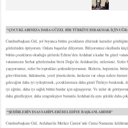
“ÇOCUKLARIMIZA DAHA GÜZEL BİR TÜRKİYE BIRAKMAK İÇİN UĞR
Cumhurbaşkanı Gül, yol boyunca bütün çocukların ellerinde karneler gördüğünü
gözlerinden öpüyorum. Onlara başarılar diliyorum. Biliyorsunuz okullarda kü
bütün çocukların okuduğu şiirlerde Edirne’den Ardahan’a kadar bu güzel vatan
vatanımızın Serhat şehirlerinden birisi Doğu’da Ardahan’dır, sizlersiniz. Sizler
yaşıyorsunuz, sizler bu toprakları şenlendiriyorsunuz. Bizlerin, hepimizin, bütü
görevlilerinin, hükümetin, yerel yöneticilerin, herkesin var oluşu sizlere hizmet 
geleceğini daha iyi iyileştirmek, çocuklarımıza daha güzel Türkiye bırakmak, 
iyi eğitim, daha iyi sağlık bütün bunlar için uğraşıyoruz. Ve sizler de görüyors
daha güzelleşiyor, daha zenginleşiyor bununla Ardahan’da aynı şekilde daha çok 
“ŞEHİRLERİN ESAS SAHİPLERİ BELEDİYE BAŞKANLARIDIR”
Cumhurbaşkanı Gül, Ardahan’da Merkez Camisi’nde Cuma Namazını kıldıktan s