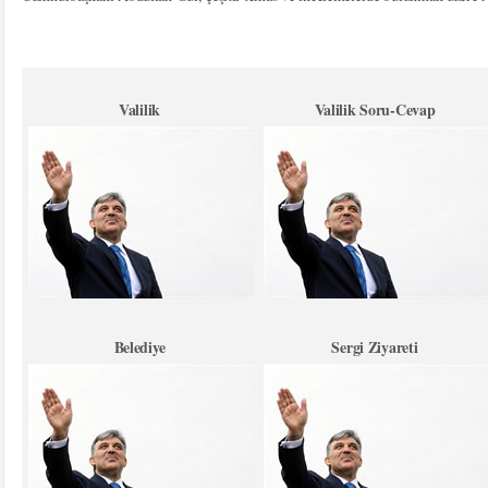
Valilik
Valilik Soru-Cevap
Belediye
Sergi Ziyareti