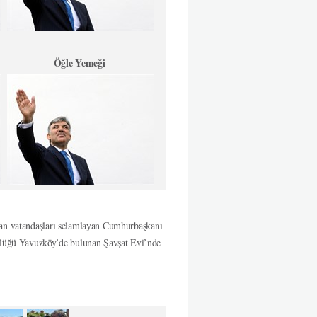
Öğle Yemeği
yan vatandaşları selamlayan Cumhurbaşkanı
lüğü Yavuzköy’de bulunan Şavşat Evi’nde