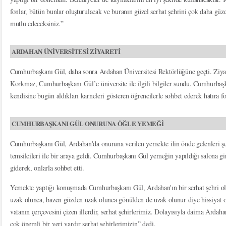
fonlar, bütün bunlar oluşturulacak ve buranın güzel serhat şehrini çok daha güz
mutlu edeceksiniz.”
ARDAHAN ÜNİVERSİTESİ ZİYARETİ
Cumhurbaşkanı Gül, daha sonra Ardahan Üniversitesi Rektörlüğüne geçti. Ziya
Korkmaz, Cumhurbaşkanı Gül’e üniversite ile ilgili bilgiler sundu. Cumhurbaşk
kendisine bugün aldıkları karneleri gösteren öğrencilerle sohbet ederek hatıra fo
CUMHURBAŞKANI GÜL ONURUNA ÖĞLE YEMEĞİ
Cumhurbaşkanı Gül, Ardahan'da onuruna verilen yemekte ilin önde gelenleri şehi
temsilcileri ile bir araya geldi. Cumhurbaşkanı Gül yemeğin yapıldığı salona gi
giderek, onlarla sohbet etti.
Yemekte yaptığı konuşmada Cumhurbaşkanı Gül, Ardahan'ın bir serhat şehri o
uzak olunca, bazen gözden uzak olunca gönülden de uzak olunur diye hissiyat olu
vatanın çerçevesini çizen illerdir, serhat şehirlerimiz. Dolayısıyla daima Ar
çok önemli bir yeri vardır serhat şehirlerimizin” dedi.