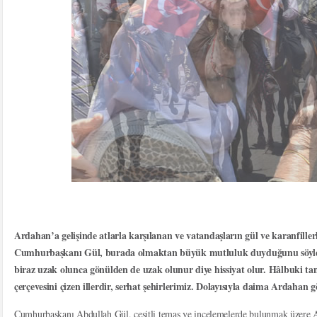
Ardahan’a gelişinde atlarla karşılanan ve vatandaşların gül ve karanfille
Cumhurbaşkanı Gül, burada olmaktan büyük mutluluk duyduğunu söyl
biraz uzak olunca gönülden de uzak olunur diye hissiyat olur. Hâlbuki tam 
çerçevesini çizen illerdir, serhat şehirlerimiz. Dolayısıyla daima Ardaha
Cumhurbaşkanı Abdullah Gül, çeşitli temas ve incelemelerde bulunmak üzere Ard