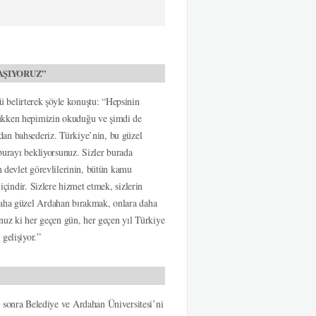
AŞIYORUZ”
 belirterek şöyle konuştu: “Hepsinin
çükken hepimizin okuduğu ve şimdi de
dan bahsederiz. Türkiye’nin, bu güzel
 burayı bekliyorsunuz. Sizler burada
n devlet görevlilerinin, bütün kamu
içindir. Sizlere hizmet etmek, sizlerin
daha güzel Ardahan bırakmak, onlara daha
unuz ki her geçen gün, her geçen yıl Türkiye
gelişiyor.”
onra Belediye ve Ardahan Üniversitesi’ni