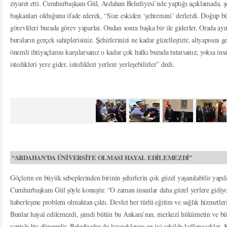
ziyaret etti. Cumhurbaşkanı Gül, Ardahan Belediyesi’nde yaptığı açıklamada, şeh
başkanları olduğunu ifade ederek, “Size eskiden ‘şehremini’ derlerdi. Doğup 
görevlileri burada görev yaparlar. Ondan sonra başka bir ile giderler. Orada ayn
buraların gerçek sahiplerisiniz. Şehirlerinizi ne kadar güzelleştirir, altyapısını ge
önemli ihtiyaçlarını karşılarsanız o kadar çok halkı burada tutarsanız; yoksa insa
istedikleri yere gider, istedikleri yerlere yerleşebilirler” dedi.
“ARDAHAN’DA ÜNİVERSİTE OLMASI HAYAL EDİLEMEZDİ”
Göçlerin en büyük sebeplerinden birinin şehirlerin çok güzel yaşanılabilir ya
Cumhurbaşkanı Gül şöyle konuştu: “O zaman insanlar daha güzel yerlere gidiyo
haberleşme problem olmaktan çıktı. Devlet her türlü eğitim ve sağlık hizmetleri
Bunlar hayal edilemezdi, şimdi bütün bu Ankara’nın, merkezî hükümetin ve büt
yaptığı bir dönemdir. Belediyeler de kaynaklarını en iyi şekilde kullanacaklar. 