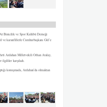
At Binicilik ve Spor Kulübü Derneği
 gül ve karanfillerle Cumhurbaşkanı Gül’e
rti Ardahan Milletvekili Orhan Atalay,
lgililer karşıladı.
aptığı konuşmada, Ardahan’da olmaktan