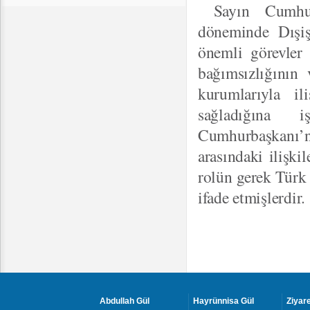
Sayın Cumhur
döneminde Dışiş
önemli görevler
bağımsızlığının 
kurumlarıyla ili
sağladığına i
Cumhurbaşkanı’nı
arasındaki ilişki
rolün gerek Türk 
ifade etmişlerdir
Abdullah Gül
Hayrünnisa Gül
Ziyare