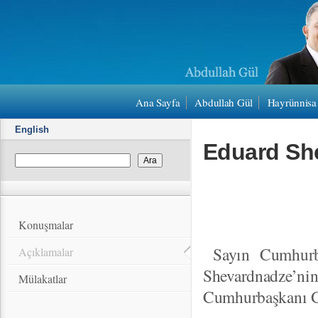
Ana Sayfa
Abdullah Gül
Hayrünnisa
English
Eduard She
Konuşmalar
Sayın Cumhurb
Açıklamalar
Shevardnadze’
Mülakatlar
Cumhurbaşkanı Gi