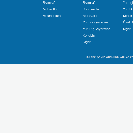
Biyografi
Biyografi
Yurt İçi
Mülakatlar
Konuşmalar
Yurt Dı
Albümünden
Mülakatlar
Konuk 
Yurt İçi Ziyaretleri
Özel D
Yurt Dışı Ziyaretleri
Diğer
Konukları
Diğer
Bu site Sayın Abdullah Gül ve eş