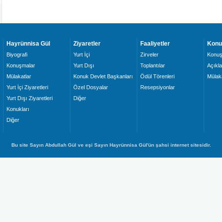
Hayrünnisa Gül
Ziyaretler
Faaliyetler
Konu
Biyografi
Yurt İçi
Zirveler
Konuş
Konuşmalar
Yurt Dışı
Toplantılar
Açıkl
Mülakatlar
Konuk Devlet Başkanları
Ödül Törenleri
Mülaka
Yurt İçi Ziyaretleri
Özel Dosyalar
Resepsiyonlar
Yurt Dışı Ziyaretleri
Diğer
Konukları
Diğer
Bu site Sayın Abdullah Gül ve eşi Sayın Hayrünnisa Gül'ün şahsi internet sitesidir.