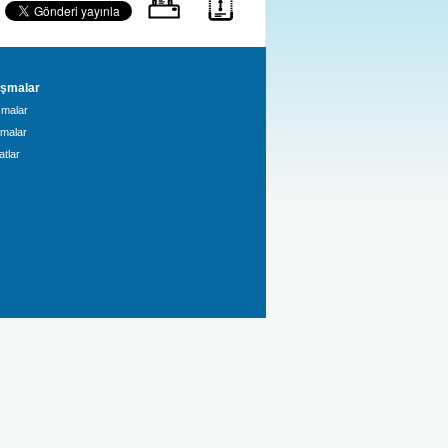
şmalar
malar
amalar
tlar