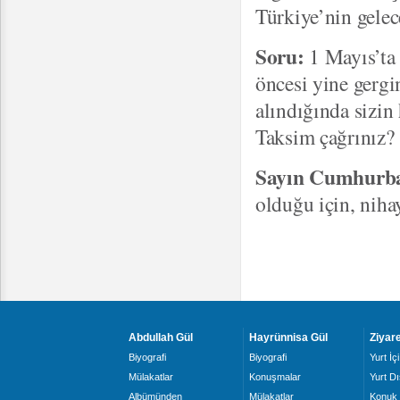
Türkiye’nin gelec
Soru:
1 Mayıs’ta 
öncesi yine gergi
alındığında sizin
Taksim çağrınız?
Sayın Cumhurba
olduğu için, nihay
Abdullah Gül
Hayrünnisa Gül
Ziyare
Biyografi
Biyografi
Yurt İçi
Mülakatlar
Konuşmalar
Yurt Dı
Albümünden
Mülakatlar
Konuk 