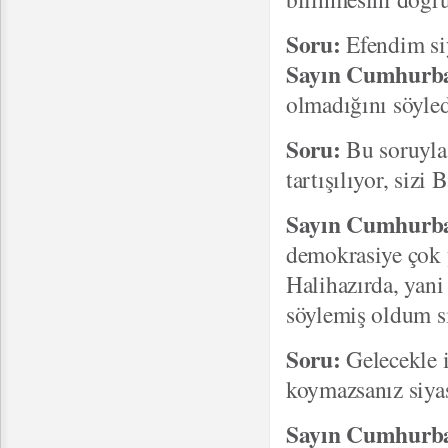
Soru:
Efendim siy
Sayın Cumhurba
olmadığını söyled
Soru:
Bu soruyla
tartışılıyor, siz
Sayın Cumhurba
demokrasiye çok 
Halihazırda, yani
söylemiş oldum s
Soru:
Gelecekle i
koymazsanız siyas
Sayın Cumhurba