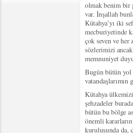
olmak benim bir 
var. İnşallah bun
Kütahya’yı iki s
mecburiyetinde k
çok seven ve her 
sözlerimizi ancak
memnuniyet duy
Bugün bütün yol 
vatandaşlarımın g
Kütahya ülkemizin
şehzadeler burada
bütün bu bölge as
önemli kararların
kuruluşunda da, d