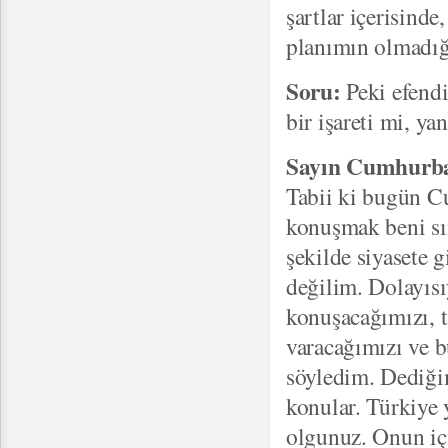
şartlar içerisinde
planımın olmadığ
Soru:
Peki efend
bir işareti mi, yan
Sayın Cumhurba
Tabii ki bugün C
konuşmak beni sın
şekilde siyasete
değilim. Dolayıs
konuşacağımızı, t
varacağımızı ve 
söyledim. Dediğim
konular. Türkiye 
olgunuz. Onun içi