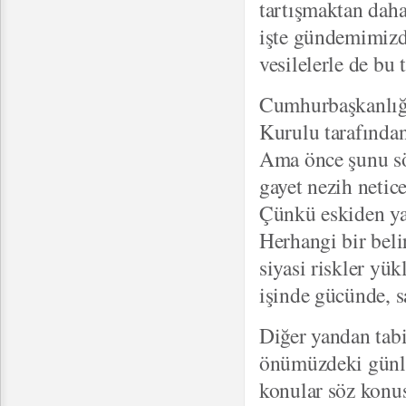
tartışmaktan daha
işte gündemimizd
vesilelerle de bu 
Cumhurbaşkanlığı 
Kurulu tarafında
Ama önce şunu sö
gayet nezih netic
Çünkü eskiden yaş
Herhangi bir beli
siyasi riskler y
işinde gücünde, 
Diğer yandan tabi
önümüzdeki günler
konular söz konus