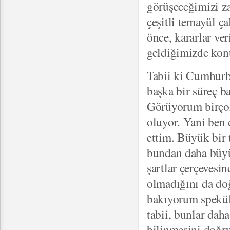
görüşeceğimizi zat
çeşitli temayül ç
önce, kararlar ver
geldiğimizde konu
Tabii ki Cumhurba
başka bir süreç b
Görüyorum birçok 
oluyor. Yani ben 
ettim. Büyük bir 
bundan daha büyü
şartlar çerçevesin
olmadığını da do
bakıyorum speküla
tabii, bunlar dah
bilinmesini doğr