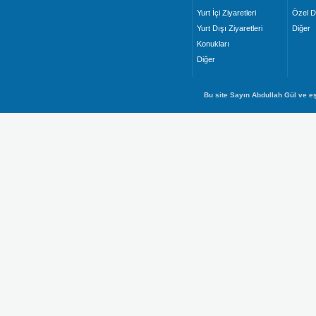
Yurt İçi Ziyaretleri
Özel D
Yurt Dışı Ziyaretleri
Diğer
Konukları
Diğer
Bu site Sayın Abdullah Gül ve eş