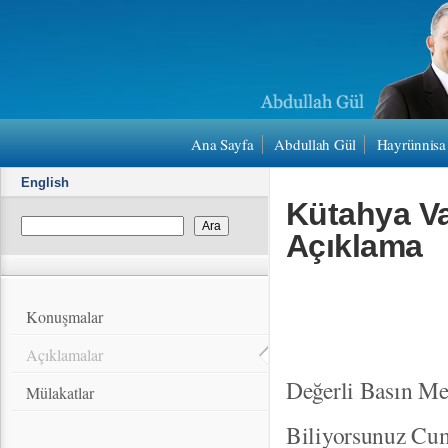
Ana Sayfa
Abdullah Gül
Hayrünnisa
English
Kütahya Val
Açıklama
Konuşmalar
Açıklamalar
Değerli Basın Me
Mülakatlar
Biliyorsunuz Cumh