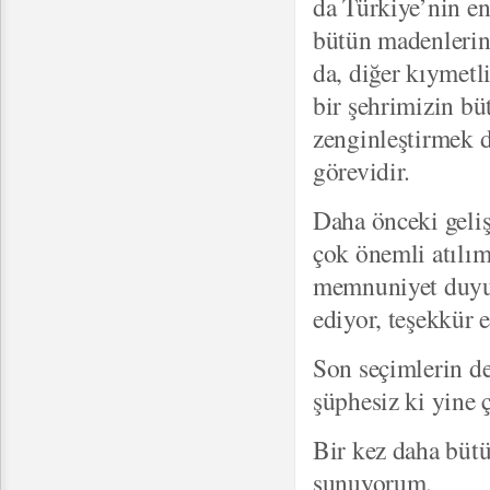
da Türkiye’nin en
bütün madenlerin 
da, diğer kıymetl
bir şehrimizin bü
zenginleştirmek d
görevidir.
Daha önceki geli
çok önemli atılı
memnuniyet duyuy
ediyor, teşekkür 
Son seçimlerin de
şüphesiz ki yine 
Bir kez daha büt
sunuyorum.