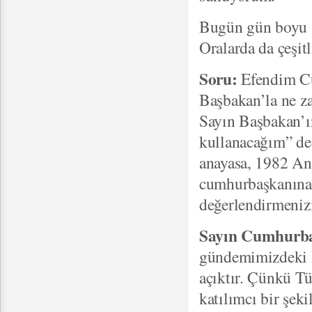
Bugün gün boyu si
Oralarda da çeşitl
Soru:
Efendim Cu
Başbakan’la ne za
Sayın Başbakan’ın
kullanacağım” de
anayasa, 1982 Ana
cumhurbaşkanına v
değerlendirmenizi
Sayın Cumhurb
gündemimizdeki k
açıktır. Çünkü Tü
katılımcı bir şeki