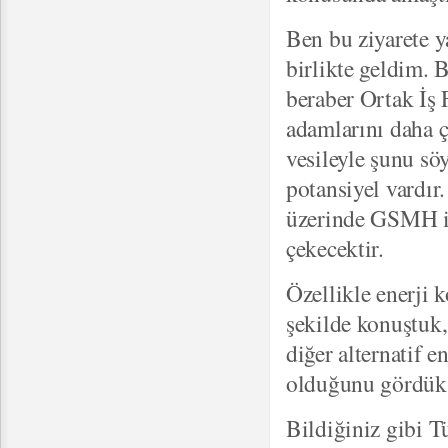
Ben bu ziyarete y
birlikte geldim. 
beraber Ortak İş 
adamlarını daha ç
vesileyle şunu s
potansiyel vardır
üzerinde GSMH il
çekecektir.
Özellikle enerji k
şekilde konuştuk
diğer alternatif e
olduğunu gördük
Bildiğiniz gibi T