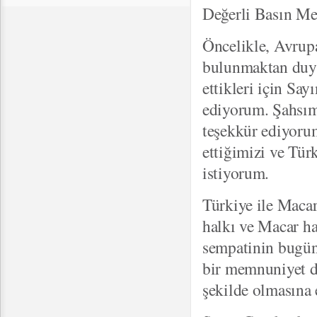
Değerli Basın Me
Öncelikle, Avrupa
bulunmaktan duyd
ettikleri için S
ediyorum. Şahsıma
teşekkür ediyorum
ettiğimizi ve Tür
istiyorum.
Türkiye ile Macari
halkı ve Macar ha
sempatinin bugün
bir memnuniyet d
şekilde olmasına 