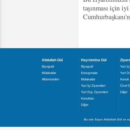
taşınması için iy
Cumhurbaşkanı'na
Abdullah Gül
Hayrünnisa Gül
Ziyare
Biyografi
Biyografi
Yurt İçi
Mülakatlar
Konuşmalar
Yurt Dı
Albümünden
Mülakatlar
Konuk 
Yurt İçi Ziyaretleri
Özel D
Yurt Dışı Ziyaretleri
Diğer
Konukları
Diğer
Bu site Sayın Abdullah Gül ve eş