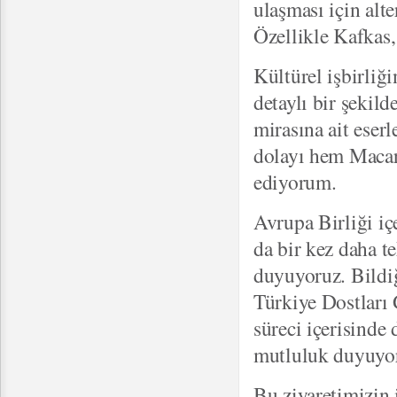
ulaşması için alt
Özellikle Kafkas,
Kültürel işbirli
detaylı bir şekil
mirasına ait eserl
dolayı hem Macar
ediyorum.
Avrupa Birliği i
da bir kez daha t
duyuyoruz. Bildiğ
Türkiye Dostları
süreci içerisinde
mutluluk duyuyo
Bu ziyaretimizin i