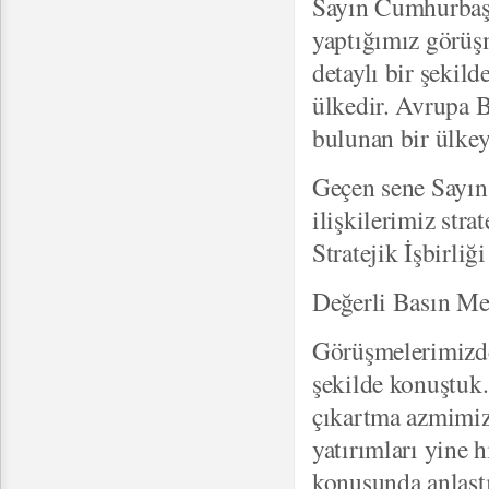
Sayın Cumhurbaşk
yaptığımız görüşme
detaylı bir şekil
ülkedir. Avrupa B
bulunan bir ülkey
Geçen sene Sayın 
ilişkilerimiz stra
Stratejik İşbirliğ
Değerli Basın Me
Görüşmelerimizde 
şekilde konuştuk.
çıkartma azmimizi 
yatırımları yine h
konusunda anlaşt