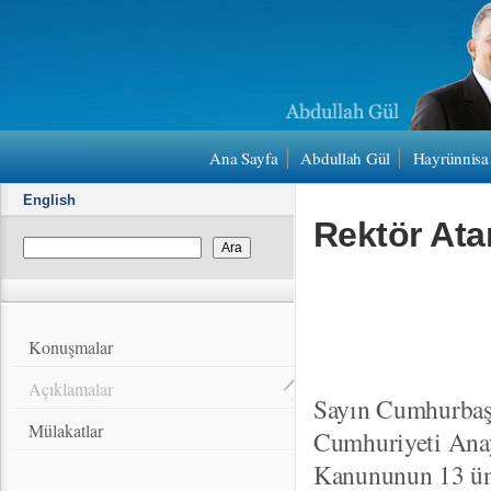
Ana Sayfa
Abdullah Gül
Hayrünnisa
English
Rektör At
Konuşmalar
Açıklamalar
Sayın Cumhurbaşk
Mülakatlar
Cumhuriyeti Anay
Kanununun 13 ün