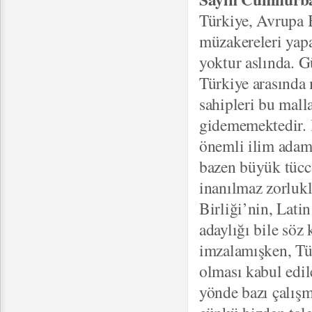
Türkiye, Avrupa B
müzakereleri yapa
yoktur aslında. G
Türkiye arasında 
sahipleri bu mall
gidememektedir. 
önemli ilim adaml
bazen büyük tücca
inanılmaz zorlukl
Birliği’nin, Lati
adaylığı bile söz
imzalamışken, Tür
olması kabul edi
yönde bazı çalışm