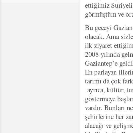
ettiğimiz Suriyel
görmüştüm ve orad
Bu geceyi Gaziant
olacak. Ama sizl
ilk ziyaret ettiği
2008 yılında gelm
Gaziantep’e geldi
En parlayan illeri
tarımı da çok fark
ayrıca, kültür, t
göstermeye başlam
vardır. Bunları n
şehirlerine her z
alacağı ve gelişm