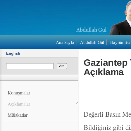
Ana Sayfa
Abdullah Gül
Hayrünnisa
English
Gaziantep V
Açıklama
Konuşmalar
Açıklamalar
Değerli Basın Me
Mülakatlar
Bildiğiniz gibi dü