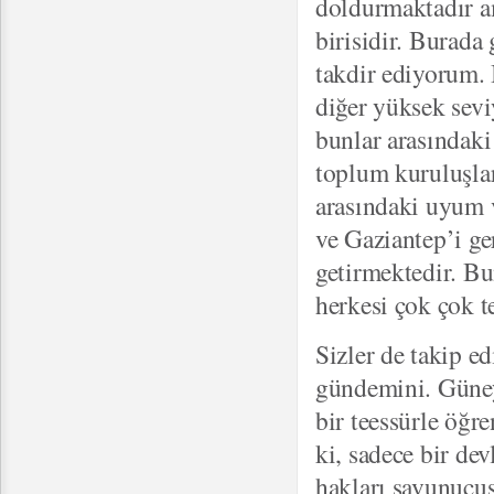
doldurmaktadır a
birisidir. Burad
takdir ediyorum. 
diğer yüksek sevi
bunlar arasındaki
toplum kuruluşları
arasındaki uyum 
ve Gaziantep’i ge
getirmektedir. B
herkesi çok çok t
Sizler de takip e
gündemini. Güne
bir teessürle öğr
ki, sadece bir de
hakları savunucus