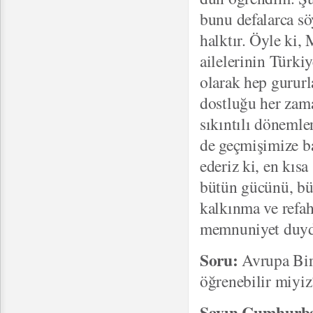
bunu defalarca sö
halktır. Öyle ki, 
ailelerinin Türki
olarak hep gururla
dostluğu her zam
sıkıntılı dönemle
de geçmişimize b
ederiz ki, en kısa
bütün gücünü, büt
kalkınma ve refa
memnuniyet duy
Soru:
Avrupa Birl
öğrenebilir miyiz
Sayın Cumhurba