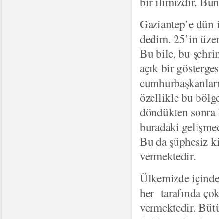
bir ilimizdir. B
Gaziantep’e dün 
dedim. 25’in üzer
Bu bile, bu şehri
açık bir gösterge
cumhurbaşkanlarını
özellikle bu bölg
döndükten sonra 
buradaki gelişmed
Bu da şüphesiz k
vermektedir.
Ülkemizde içinde
her tarafında ço
vermektedir. Bütü