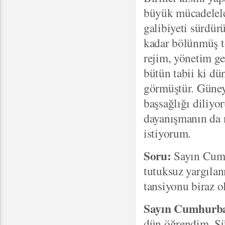
büyük mücadelele
galibiyeti sürdür
kadar bölünmüş to
rejim, yönetim ge
bütün tabii ki dü
görmüştür. Güney 
başsağlığı diliyo
dayanışmanın da n
istiyorum.
Soru:
Sayın Cumh
tutuksuz yargılan
tansiyonu biraz o
Sayın Cumhurb
dün öğrendim. Şü