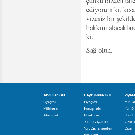
çünkü bizden tale
ediyorum ki, kısa
vizesiz bir şekil
hakkını alacaklar
ki.
Sağ olun.
Abdullah Gül
Hayrünnisa Gül
Ziyare
Biyografi
Biyografi
Yurt İçi
Mülakatlar
Konuşmalar
Yurt Dı
Albümünden
Mülakatlar
Konuk 
Yurt İçi Ziyaretleri
Özel D
Yurt Dışı Ziyaretleri
Diğer