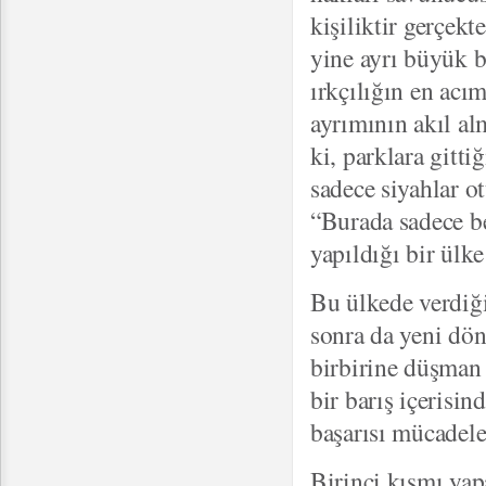
kişiliktir gerçek
yine ayrı büyük b
ırkçılığın en acı
ayrımının akıl al
ki, parklara gitt
sadece siyahlar o
“Burada sadece be
yapıldığı bir ülke
Bu ülkede verdiği
sonra da yeni dö
birbirine düşman
bir barış içerisin
başarısı mücadele
Birinci kısmı yap