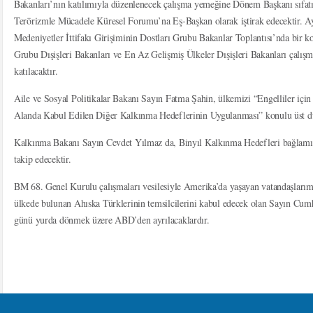
Bakanları’nın katılımıyla düzenlenecek çalışma yemeğine Dönem Başkanı sıfat
Terörizmle Mücadele Küresel Forumu’na Eş-Başkan olarak iştirak edecektir. A
Medeniyetler İttifakı Girişiminin Dostları Grubu Bakanlar Toplantısı’nda bir 
Grubu Dışişleri Bakanları ve En Az Gelişmiş Ülkeler Dışişleri Bakanları çalışma
katılacaktır.
Aile ve Sosyal Politikalar Bakanı Sayın Fatma Şahin, ülkemizi “Engelliler için
Alanda Kabul Edilen Diğer Kalkınma Hedeflerinin Uygulanması” konulu üst düze
Kalkınma Bakanı Sayın Cevdet Yılmaz da, Binyıl Kalkınma Hedefleri bağlamınd
takip edecektir.
BM 68. Genel Kurulu çalışmaları vesilesiyle Amerika’da yaşayan vatandaşlarım
ülkede bulunan Ahıska Türklerinin temsilcilerini kabul edecek olan Sayın Cu
günü yurda dönmek üzere ABD’den ayrılacaklardır.