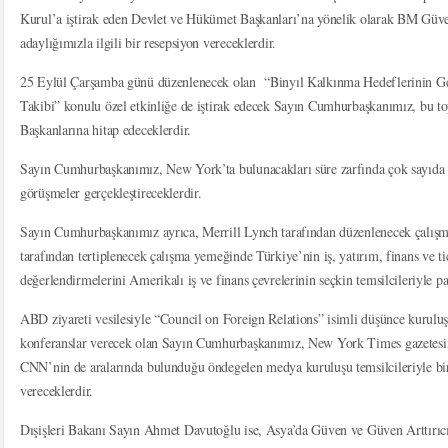
Kurul’a iştirak eden Devlet ve Hükümet Başkanları’na yönelik olarak BM Güve
adaylığımızla ilgili bir resepsiyon vereceklerdir.
25 Eylül Çarşamba günü düzenlenecek olan “Binyıl Kalkınma Hedeflerinin Ger
Takibi” konulu özel etkinliğe de iştirak edecek Sayın Cumhurbaşkanımız, bu t
Başkanlarına hitap edeceklerdir.
Sayın Cumhurbaşkanımız, New York’ta bulunacakları süre zarfında çok sayıda 
görüşmeler gerçekleştireceklerdir.
Sayın Cumhurbaşkanımız ayrıca, Merrill Lynch tarafından düzenlenecek çalışm
tarafından tertiplenecek çalışma yemeğinde Türkiye’nin iş, yatırım, finans ve ti
değerlendirmelerini Amerikalı iş ve finans çevrelerinin seçkin temsilcileriyle pa
ABD ziyareti vesilesiyle “Council on Foreign Relations” isimli düşünce kuruluş
konferanslar verecek olan Sayın Cumhurbaşkanımız, New York Times gazetesinin
CNN’nin de aralarında bulunduğu öndegelen medya kuruluşu temsilcileriyle bir
vereceklerdir.
Dışişleri Bakanı Sayın Ahmet Davutoğlu ise, Asya’da Güven ve Güven Arttırıc