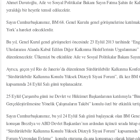
Ahmet Davutoğlu, Aile ve Sosyal Politikalar Bakanı Sayın Fatma Şahin ile K
yeraldığı bir heyetle temsil edilecektir.
Sayın Cumhurbaşkanımız, BM 68. Genel Kurulu genel görüşmelerine katılmak 
York’a hareket edeceklerdir.
Bu yıl, Genel Kurul genel görüşmeleri öncesinde 23 Eylül 2013 tarihinde “Enge
Uluslararası Alanda Kabul Edilen Diğer Kalkınma Hedeflerinin Uygulanması” ko
düzenlenecektir. Ülkemizi bu etkinlikte Aile ve Sosyal Politikalar Bakanı Sayın
Ayrıca, geçen yıl Rio de Janerio’da düzenlenen Sürdürülebilir Kalkınma Konfer
“Sürdürülebilir Kalkınma Konulu Yüksek Düzeyli Siyasi Forum”, ilk kez BM 
kapsamında 24 Eylül Salı günü toplanacaktır.
25 Eylül Çarşamba günü ise Devlet ve Hükümet Başkanlarının katılımıyla “Bi
Gerçekleştirilmesine Yönelik Çalışmaların Takibi” konulu özel bir etkinlik terti
Sayın Cumhurbaşkanımız, bu yıl 24 Eylül Salı günü başlayacak olan BM Genel K
konuşan Brezilya ve ABD Devlet Başkanları’nın ardından üçüncü sırada hitap 
“Sürdürülebilir Kalkınma Konulu Yüksek Düzeyli Siyasi Forum” kapsamında “
Forum-Vizyondan Eyleme” konulu oturuma da ana konuşmacı olarak hitap edec