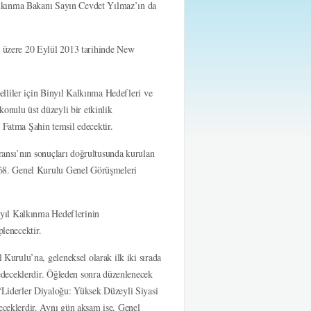
alkınma Bakanı Sayın Cevdet Yılmaz’ın da
üzere 20 Eylül 2013 tarihinde New
lliler için Binyıl Kalkınma Hedefleri ve
nulu üst düzeyli bir etkinlik
 Fatma Şahin temsil edecektir.
ansı’nın sonuçları doğrultusunda kurulan
68. Genel Kurulu Genel Görüşmeleri
nyıl Kalkınma Hedeflerinin
plenecektir.
urulu’na, geleneksel olarak ilk iki sırada
edeceklerdir. Öğleden sonra düzenlenecek
Liderler Diyaloğu: Yüksek Düzeyli Siyasi
eklerdir. Aynı gün akşam ise, Genel