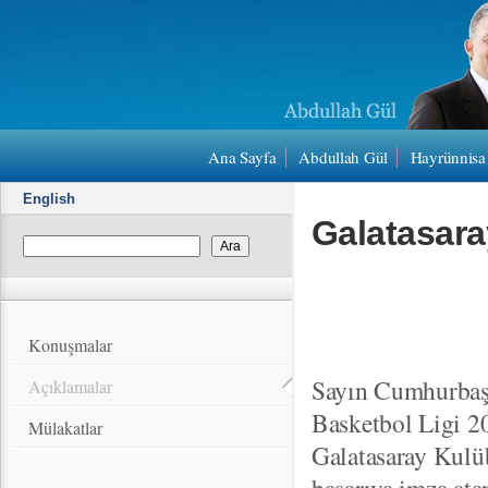
Ana Sayfa
Abdullah Gül
Hayrünnisa
English
Galatasara
Konuşmalar
Sayın Cumhurbaşk
Açıklamalar
Basketbol Ligi 2
Mülakatlar
Galatasaray Kulüb