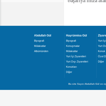
başarıya imza ata
Abdullah Gül
Hayrünnisa Gül
Ziyare
Biyografi
Biyografi
Yurt İçi
Mülakatlar
Konuşmalar
Yurt Dı
Albümünden
Mülakatlar
Konuk 
Yurt İçi Ziyaretleri
Özel D
Yurt Dışı Ziyaretleri
Diğer
Konukları
Diğer
Bu site Sayın Abdullah Gül ve eş